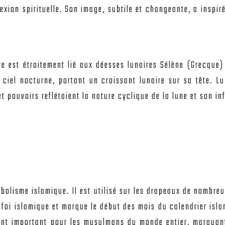
nnexion spirituelle. Son image, subtile et changeante, a insp
e est étroitement lié aux déesses lunaires Sélène (Grecque)
 ciel nocturne, portant un croissant lunaire sur sa tête. L
et pouvoirs reflétaient la nature cyclique de la lune et son inf
bolisme islamique. Il est utilisé sur les drapeaux de nombre
a foi islamique et marque le début des mois du calendrier i
t important pour les musulmans du monde entier, marquant l