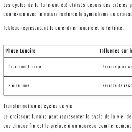
Les cycles de la lune ont été utilisés depuis des siècles p
connexion avec la nature renforce le symbolisme du croissa
Tableau représentant le calendrier lunaire et la fertilité.
Phase Lunaire
Influence sur la
Croissant Lunaire
Période propice
Pleine Lune
Période de réco
Transformation et cycles de vie
Le croissant lunaire peut représenter le cycle de la vie, d
que chaque fin est le prélude à un nouveau commencement. Ce