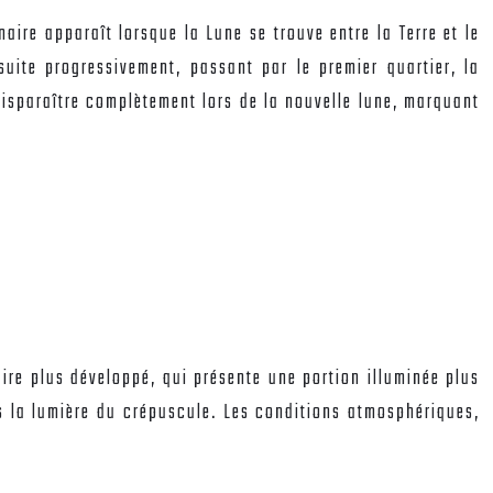
naire apparaît lorsque la Lune se trouve entre la Terre et le
nsuite progressivement, passant par le premier quartier, la
 disparaître complètement lors de la nouvelle lune, marquant
aire plus développé, qui présente une portion illuminée plus
ans la lumière du crépuscule. Les conditions atmosphériques,