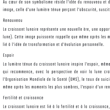
Au cœur de son symbolisme réside l’idée du renouveau et d
image, celle d’une lumière ténue perçant l’obscurité, susci
Renouveau
Le croissant lunaire représente une nouvelle ère, une oppo
lune). Cette image puissante rappelle que même après les mo
lié à l’idée de transformation et d’évolution personnelle.
Espoir
La lumière ténue du croissant lunaire inspire l’espoir, mê
qui recommence, avec la perspective de voir la lune croî
l’Organisation Mondiale de la Santé (OMS), le taux de suic
même après les moments les plus sombres, l’espoir d’un ren
Fertilité et croissance
Le croissant lunaire est lié à la fertilité et à la croissan