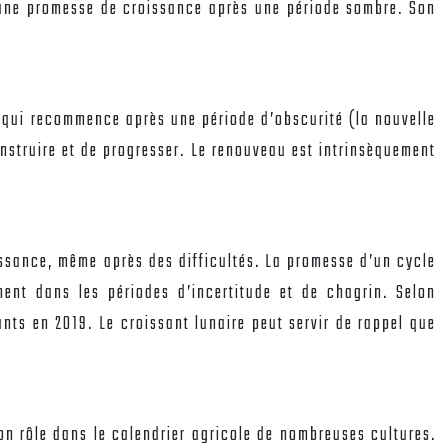
, une promesse de croissance après une période sombre. Son
e qui recommence après une période d’obscurité (la nouvelle
onstruire et de progresser. Le renouveau est intrinsèquement
issance, même après des difficultés. La promesse d’un cycle
ment dans les périodes d’incertitude et de chagrin. Selon
nts en 2019. Le croissant lunaire peut servir de rappel que
 son rôle dans le calendrier agricole de nombreuses cultures.