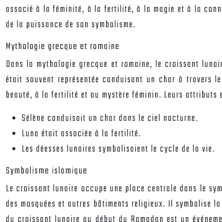
associé à la féminité, à la fertilité, à la magie et à la co
de la puissance de son symbolisme.
Mythologie grecque et romaine
Dans la mythologie grecque et romaine, le croissant lunair
était souvent représentée conduisant un char à travers le
beauté, à la fertilité et au mystère féminin. Leurs attributs 
Sélène conduisait un char dans le ciel nocturne.
Luna était associée à la fertilité.
Les déesses lunaires symbolisaient le cycle de la vie.
Symbolisme islamique
Le croissant lunaire occupe une place centrale dans le sym
des mosquées et autres bâtiments religieux. Il symbolise l
du croissant lunaire au début du Ramadan est un événemen