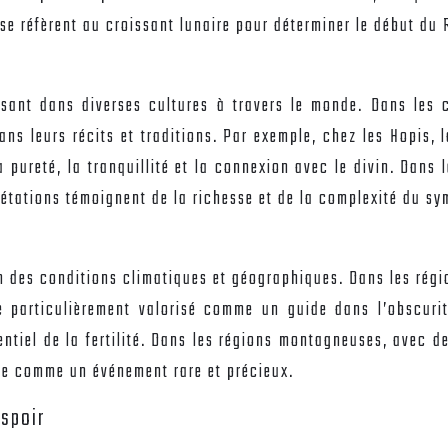
 se réfèrent au croissant lunaire pour déterminer le début d
ssant dans diverses cultures à travers le monde. Dans les 
 dans leurs récits et traditions. Par exemple, chez les Hopis, 
la pureté, la tranquillité et la connexion avec le divin. Dans 
rétations témoignent de la richesse et de la complexité du sy
n des conditions climatiques et géographiques. Dans les régio
tre particulièrement valorisé comme un guide dans l’obscur
entiel de la fertilité. Dans les régions montagneuses, avec d
çue comme un événement rare et précieux.
espoir