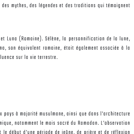
iré des mythes, des légendes et des traditions qui témoignent
 et Luna (Romaine). Sélène, la personnification de la lune,
una, son équivalent romaine, était également associée à la
luence sur la vie terrestre.
ux pays à majorité musulmane, ainsi que dans l’architecture
slamique, notamment le mois sacré du Ramadan. L’observation
e début d’une période de jeûne, de prière et de réflexion