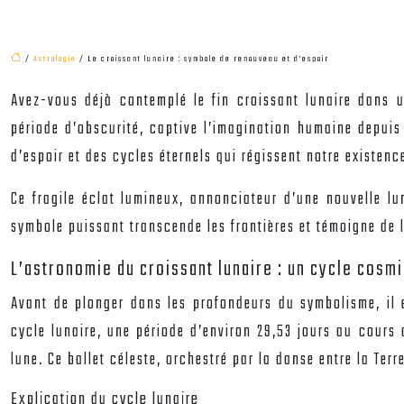
/
Astrologie
/ Le croissant lunaire : symbole de renouveau et d’espoir
Avez-vous déjà contemplé le fin croissant lunaire dans u
période d’obscurité, captive l’imagination humaine depuis 
d’espoir et des cycles éternels qui régissent notre existenc
Ce fragile éclat lumineux, annonciateur d’une nouvelle lun
symbole puissant transcende les frontières et témoigne de 
L’astronomie du croissant lunaire : un cycle cosm
Avant de plonger dans les profondeurs du symbolisme, il 
cycle lunaire, une période d’environ 29,53 jours au cours 
lune. Ce ballet céleste, orchestré par la danse entre la Ter
Explication du cycle lunaire