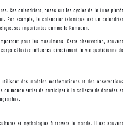
ires. Ces calendriers, basés sur les cycles de la Lune plutôt
ui. Par exemple, le calendrier islamique est un calendrier
s religieuses importantes comme le Ramadan.
 important pour les musulmans. Cette observation, souvent
 corps célestes influence directement la vie quotidienne de
s utilisant des modèles mathématiques et des observations
nes du monde entier de participer à la collecte de données et
tographes.
ultures et mythologies à travers le monde. Il est souvent