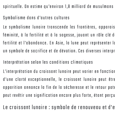
spirituelle. On estime qu’environ 1,8 milliard de musulmans
Symbolisme dans d’autres cultures
Le symbolisme lunaire transcende les frontières, apparai
féminité, à la fertilité et à la sagesse, jouant un rôle clé
fertilité et l’abondance. En Asie, la lune peut représenter 
un symbole de sacrifice et de dévotion. Ces diverses interp
Interprétation selon les conditions climatiques
L’interprétation du croissant lunaire peut varier en fonctio
d’une clarté exceptionnelle, le croissant lunaire peut ê
apparition annonce la fin de la sécheresse et le retour pot
peut revêtir une signification encore plus forte, étant per
Le croissant lunaire : symbole de renouveau et d’