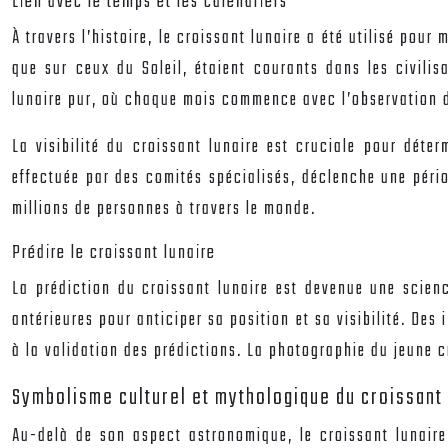
Lien avec le temps et les calendriers
À travers l’histoire, le croissant lunaire a été utilisé pou
que sur ceux du Soleil, étaient courants dans les civilis
lunaire pur, où chaque mois commence avec l’observation du
La visibilité du croissant lunaire est cruciale pour dét
effectuée par des comités spécialisés, déclenche une pério
millions de personnes à travers le monde.
Prédire le croissant lunaire
La prédiction du croissant lunaire est devenue une scien
antérieures pour anticiper sa position et sa visibilité. Des
à la validation des prédictions. La photographie du jeune
Symbolisme culturel et mythologique du croissant 
Au-delà de son aspect astronomique, le croissant lunaire