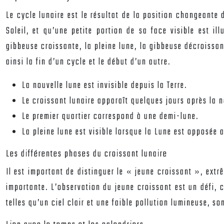
Le cycle lunaire est le résultat de la position changeante d
Soleil, et qu’une petite portion de sa face visible est il
gibbeuse croissante, la pleine lune, la gibbeuse décroissan
ainsi la fin d’un cycle et le début d’un autre.
La nouvelle lune est invisible depuis la Terre.
Le croissant lunaire apparaît quelques jours après la n
Le premier quartier correspond à une demi-lune.
La pleine lune est visible lorsque la Lune est opposée a
Les différentes phases du croissant lunaire
Il est important de distinguer le « jeune croissant », extr
importante. L’observation du jeune croissant est un défi, c
telles qu’un ciel clair et une faible pollution lumineuse, s