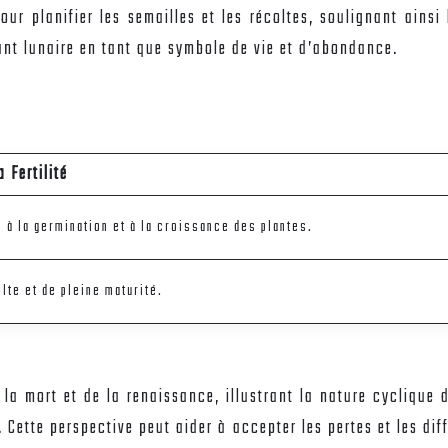
our planifier les semailles et les récoltes, soulignant ainsi 
nt lunaire en tant que symbole de vie et d’abondance.
 Fertilité
 à la germination et à la croissance des plantes.
lte et de pleine maturité.
e la mort et de la renaissance, illustrant la nature cyclique
tte perspective peut aider à accepter les pertes et les diffi