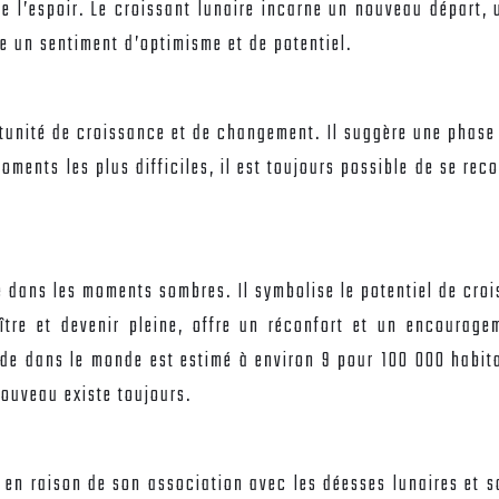
e l’espoir. Le croissant lunaire incarne un nouveau départ
te un sentiment d’optimisme et de potentiel.
rtunité de croissance et de changement. Il suggère une phas
ments les plus difficiles, il est toujours possible de se rec
me dans les moments sombres. Il symbolise le potentiel de cro
tre et devenir pleine, offre un réconfort et un encourage
ide dans le monde est estimé à environ 9 pour 100 000 habita
ouveau existe toujours.
ce, en raison de son association avec les déesses lunaires et