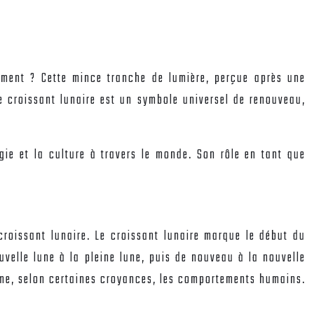
lement ? Cette mince tranche de lumière, perçue après une
le croissant lunaire est un symbole universel de renouveau,
ogie et la culture à travers le monde. Son rôle en tant que
roissant lunaire. Le croissant lunaire marque le début du
uvelle lune à la pleine lune, puis de nouveau à la nouvelle
t même, selon certaines croyances, les comportements humains.