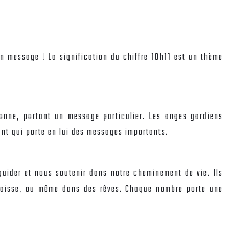
n message ! La signification du chiffre 10h11 est un thème
onne, portant un message particulier. Les anges gardiens
ant qui porte en lui des messages importants.
ider et nous soutenir dans notre cheminement de vie. Ils
 caisse, ou même dans des rêves. Chaque nombre porte une