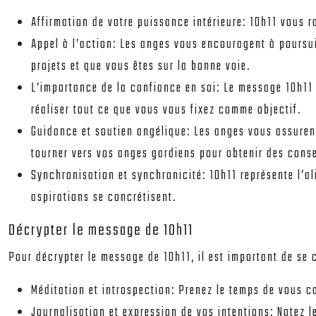
Affirmation de votre puissance intérieure:
10h11 vous r
Appel à l’action:
Les anges vous encouragent à poursuiv
projets et que vous êtes sur la bonne voie.
L’importance de la confiance en soi:
Le message 10h11 
réaliser tout ce que vous vous fixez comme objectif.
Guidance et soutien angélique:
Les anges vous assuren
tourner vers vos anges gardiens pour obtenir des conse
Synchronisation et synchronicité:
10h11 représente l’a
aspirations se concrétisent.
Décrypter le message de 10h11
Pour décrypter le message de 10h11, il est important de se 
Méditation et introspection:
Prenez le temps de vous c
Journalisation et expression de vos intentions:
Notez l