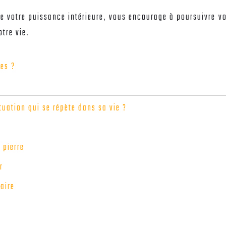
e votre puissance intérieure, vous encourage à poursuivre vo
tre vie.
es ?
uation qui se répète dans sa vie ?
 pierre
r
aire