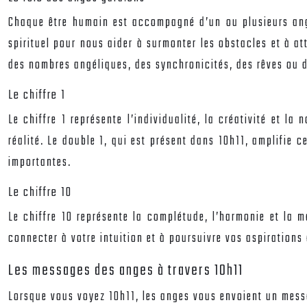
Chaque être humain est accompagné d’un ou plusieurs anges
spirituel pour nous aider à surmonter les obstacles et à 
des nombres angéliques, des synchronicités, des rêves ou d
Le chiffre 1
Le chiffre 1 représente l’individualité, la créativité et 
réalité. Le double 1, qui est présent dans 10h11, amplifie c
importantes.
Le chiffre 10
Le chiffre 10 représente la complétude, l’harmonie et la m
connecter à votre intuition et à poursuivre vos aspirations
Les messages des anges à travers 10h11
Lorsque vous voyez 10h11, les anges vous envoient un mess