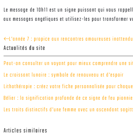
Le message de 10h11 est un signe puissant qui vous rappell
aux messages angéliques et utilisez-les pour transformer vo
L’année 7 : propice aux rencontres amoureuses inattendu
Actualités du site
Peut-on consulter un voyant pour mieux comprendre une sit
Le croissant lunaire : symbole de renouveau et d’espoir
Lithothérapie : créez votre fiche personnalisée pour chaque
Bélier : la signification profonde de ce signe de feu pionnie
Les traits distinctifs d’une femme avec un ascendant sagitt
Articles similaires