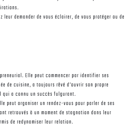
irations.
z leur demander de vous éclairer, de vous protéger ou de
preneurial. Elle peut commencer par identifier ses
e de cuisine, a toujours rêvé d’ouvrir son propre
al qui a connu un succès fulgurant.
le peut organiser un rendez-vous pour parler de ses
 sont retrouvés à un moment de stagnation dans leur
rmis de redynamiser leur relation.