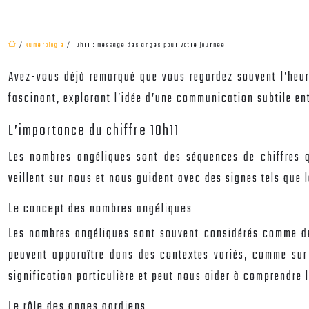
/
Numérologie
/ 10h11 : message des anges pour votre journée
Avez-vous déjà remarqué que vous regardez souvent l’heure
fascinant, explorant l’idée d’une communication subtile entr
L’importance du chiffre 10h11
Les nombres angéliques sont des séquences de chiffres q
veillent sur nous et nous guident avec des signes tels que
Le concept des nombres angéliques
Les nombres angéliques sont souvent considérés comme de
peuvent apparaître dans des contextes variés, comme sur
signification particulière et peut nous aider à comprendre 
Le rôle des anges gardiens