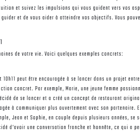
tuition et suivez les impulsions qui vous guident vers vos asp
uider et de vous aider à atteindre vos objectifs. Vous pouve
1
aines de votre vie. Voici quelques exemples concrets:
t 10h11 peut être encouragée à se lancer dans un projet entre
ction concret. Par exemple, Marie, une jeune femme passionné
 décidé de se lancer et a créé un concept de restaurant origin
ragée à communiquer plus ouvertement avec son partenaire. El
emple, Jean et Sophie, en couple depuis plusieurs années, se
décidé d’avoir une conversation franche et honnête, ce qui a pe