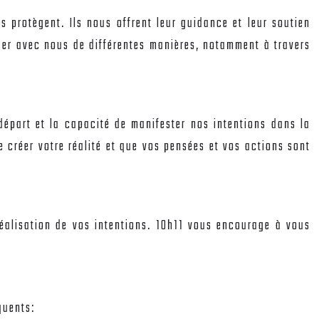
 protègent. Ils nous offrent leur guidance et leur soutien
uer avec nous de différentes manières, notamment à travers
 départ et la capacité de manifester nos intentions dans la
de créer votre réalité et que vos pensées et vos actions sont
 réalisation de vos intentions. 10h11 vous encourage à vous
quents: