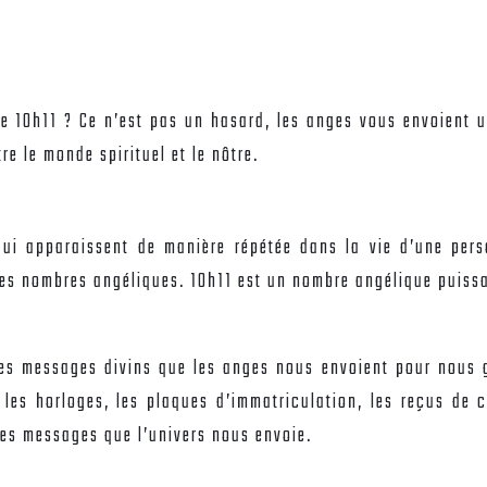
 10h11 ? Ce n’est pas un hasard, les anges vous envoient u
e le monde spirituel et le nôtre.
ui apparaissent de manière répétée dans la vie d’une pers
 les nombres angéliques. 10h11 est un nombre angélique puiss
s messages divins que les anges nous envoient pour nous gu
 les horloges, les plaques d’immatriculation, les reçus de
les messages que l’univers nous envoie.