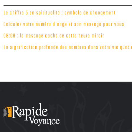
Le chiffre 5 en spiritualité : symbole de changement
Calculez votre numéro d’ange et son message pour vous
08:08 : le message caché de cette heure miroir
La signification profonde des nombres dans votre vie quoti