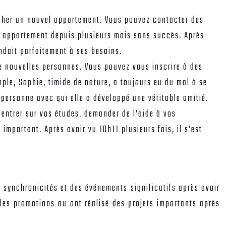
rcher un nouvel appartement. Vous pouvez contacter des
un appartement depuis plusieurs mois sans succès. Après
ndait parfaitement à ses besoins.
e nouvelles personnes. Vous pouvez vous inscrire à des
ple, Sophie, timide de nature, a toujours eu du mal à se
e personne avec qui elle a développé une véritable amitié.
entrer sur vos études, demander de l’aide à vos
important. Après avoir vu 10h11 plusieurs fois, il s’est
s synchronicités et des événements significatifs après avoir
des promotions ou ont réalisé des projets importants après