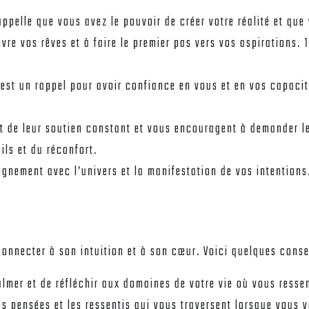
appelle que vous avez le pouvoir de créer votre réalité et qu
re vos rêves et à faire le premier pas vers vos aspirations. 
est un rappel pour avoir confiance en vous et en vos capacit
t de leur soutien constant et vous encouragent à demander le
ils et du réconfort.
lignement avec l’univers et la manifestation de vos intentions
connecter à son intuition et à son cœur. Voici quelques conse
almer et de réfléchir aux domaines de votre vie où vous ress
es pensées et les ressentis qui vous traversent lorsque vous v