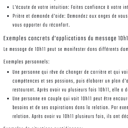
L’écoute de votre intuition:
Faites confiance à votre in
Prière et demande d’aide:
Demandez aux anges de vous g
vous apporter du réconfort.
Exemples concrets d’applications du message 10h1
Le message de 10h11 peut se manifester dans différents dom
Exemples personnels:
Une personne qui rêve de changer de carrière et qui voi
compétences et ses passions, puis élaborer un plan d’a
restaurant. Après avoir vu plusieurs fois 10h11, elle a
Une personne en couple qui voit 10h11 peut être encou
besoins et de ses aspirations dans la relation. Par ex
relation. Après avoir vu 10h11 plusieurs fois, ils ont 