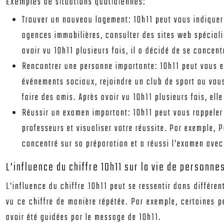
Exemples de situations quotidiennes:
Trouver un nouveau logement: 10h11 peut vous indiquer
agences immobilières, consulter des sites web spéciali
avoir vu 10h11 plusieurs fois, il a décidé de se concen
Rencontrer une personne importante: 10h11 peut vous en
événements sociaux, rejoindre un club de sport ou vous
faire des amis. Après avoir vu 10h11 plusieurs fois, el
Réussir un examen important: 10h11 peut vous rappeler 
professeurs et visualiser votre réussite. Par exemple, P
concentré sur sa préparation et a réussi l’examen ave
L’influence du chiffre 10h11 sur la vie de personne
L’influence du chiffre 10h11 peut se ressentir dans différe
vu ce chiffre de manière répétée. Par exemple, certaines 
avoir été guidées par le message de 10h11.