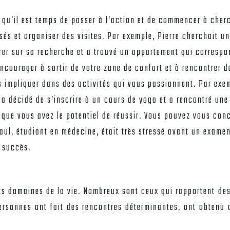
 qu’il est temps de passer à l’action et de commencer à che
sés et organiser des visites. Par exemple, Pierre cherchait 
trer sur sa recherche et a trouvé un appartement qui correspo
courager à sortir de votre zone de confort et à rencontrer d
 impliquer dans des activités qui vous passionnent. Par exem
le a décidé de s’inscrire à un cours de yoga et a rencontré un
que vous avez le potentiel de réussir. Vous pouvez vous conc
aul, étudiant en médecine, était très stressé avant un examen 
c succès.
s
nts domaines de la vie. Nombreux sont ceux qui rapportent de
personnes ont fait des rencontres déterminantes, ont obtenu 