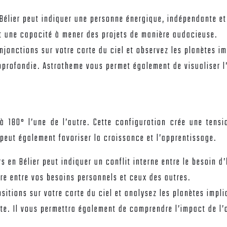
 Bélier peut indiquer une personne énergique, indépendante et
et une capacité à mener des projets de manière audacieuse.
onjonctions sur votre carte du ciel et observez les planètes i
profondie. Astrotheme vous permet également de visualiser l
 180° l’une de l’autre. Cette configuration crée une tensi
 peut également favoriser la croissance et l’apprentissage.
 en Bélier peut indiquer un conflit interne entre le besoin d’h
ibre entre vos besoins personnels et ceux des autres.
sitions sur votre carte du ciel et analysez les planètes impl
te. Il vous permettra également de comprendre l’impact de l’o