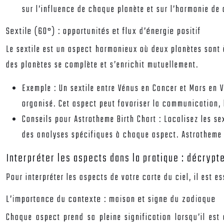
sur l’influence de chaque planète et sur l’harmonie de
Sextile (60°) : opportunités et flux d’énergie positif
Le sextile est un aspect harmonieux où deux planètes sont à
des planètes se complète et s’enrichit mutuellement.
Exemple :
Un sextile entre Vénus en Cancer et Mars en 
organisé. Cet aspect peut favoriser la communication, 
Conseils pour Astrotheme Birth Chart :
Localisez les se
des analyses spécifiques à chaque aspect. Astrotheme v
Interpréter les aspects dans la pratique : décrypt
Pour interpréter les aspects de votre carte du ciel, il est 
L’importance du contexte : maison et signe du zodiaque
Chaque aspect prend sa pleine signification lorsqu’il est