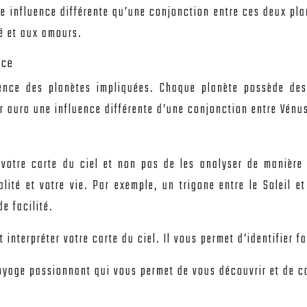
e influence différente qu’une conjonction entre ces deux pla
té et aux amours.
nce
uence des planètes impliquées. Chaque planète possède des
r aura une influence différente d’une conjonction entre Vénu
votre carte du ciel et non pas de les analyser de manière i
té et votre vie. Par exemple, un trigone entre le Soleil et 
e facilité.
t interpréter votre carte du ciel. Il vous permet d’identifier 
 voyage passionnant qui vous permet de vous découvrir et de 