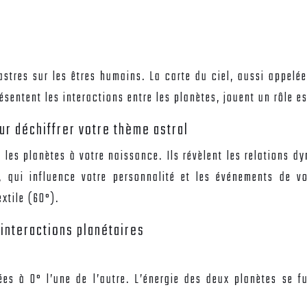
 astres sur les êtres humains. La carte du ciel, aussi appel
ésentent les interactions entre les planètes, jouent un rôle es
ur déchiffrer votre thème astral
 les planètes à votre naissance. Ils révèlent les relations d
, qui influence votre personnalité et les événements de vo
extile (60°).
interactions planétaires
es à 0° l’une de l’autre. L’énergie des deux planètes se fu