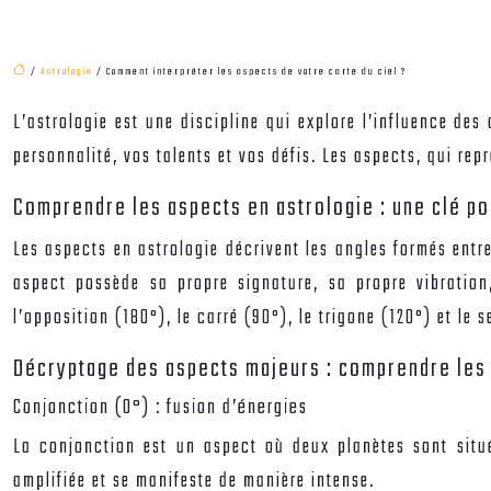
/
Astrologie
/ Comment interpréter les aspects de votre carte du ciel ?
L’astrologie est une discipline qui explore l’influence des
personnalité, vos talents et vos défis. Les aspects, qui repr
Comprendre les aspects en astrologie : une clé po
Les aspects en astrologie décrivent les angles formés entre
aspect possède sa propre signature, sa propre vibration
l’opposition (180°), le carré (90°), le trigone (120°) et le s
Décryptage des aspects majeurs : comprendre les 
Conjonction (0°) : fusion d’énergies
La conjonction est un aspect où deux planètes sont situé
amplifiée et se manifeste de manière intense.