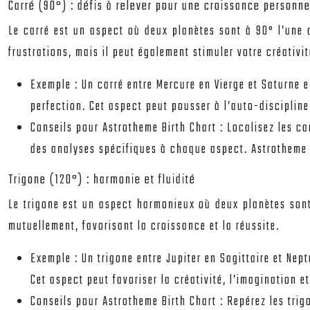
Carré (90°) : défis à relever pour une croissance personne
Le carré est un aspect où deux planètes sont à 90° l’une de
frustrations, mais il peut également stimuler votre créativi
Exemple :
Un carré entre Mercure en Vierge et Saturne e
perfection. Cet aspect peut pousser à l’auto-disciplin
Conseils pour Astrotheme Birth Chart :
Localisez les ca
des analyses spécifiques à chaque aspect. Astrotheme v
Trigone (120°) : harmonie et fluidité
Le trigone est un aspect harmonieux où deux planètes sont à 
mutuellement, favorisant la croissance et la réussite.
Exemple :
Un trigone entre Jupiter en Sagittaire et Nep
Cet aspect peut favoriser la créativité, l’imagination e
Conseils pour Astrotheme Birth Chart :
Repérez les trig