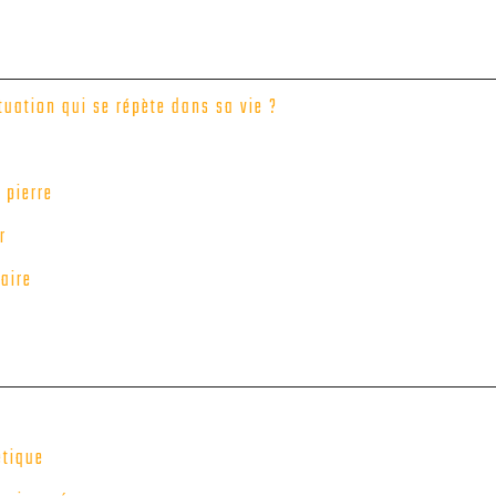
uation qui se répète dans sa vie ?
 pierre
r
aire
étique