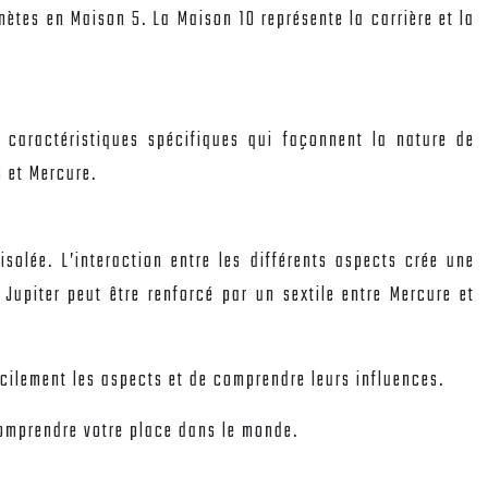
nètes en Maison 5. La Maison 10 représente la carrière et la
 caractéristiques spécifiques qui façonnent la nature de
s et Mercure.
solée. L’interaction entre les différents aspects crée une
Jupiter peut être renforcé par un sextile entre Mercure et
facilement les aspects et de comprendre leurs influences.
comprendre votre place dans le monde.