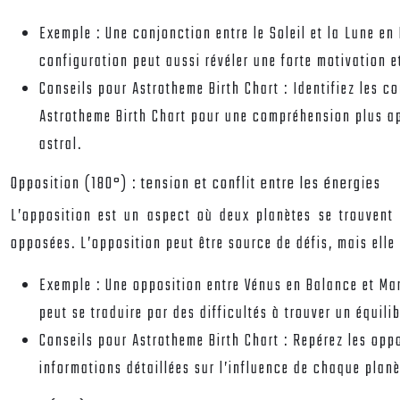
Exemple :
Une conjonction entre le Soleil et la Lune en
configuration peut aussi révéler une forte motivation 
Conseils pour Astrotheme Birth Chart :
Identifiez les c
Astrotheme Birth Chart pour une compréhension plus ap
astral.
Opposition (180°) : tension et conflit entre les énergies
L’opposition est un aspect où deux planètes se trouvent à
opposées. L’opposition peut être source de défis, mais elle
Exemple :
Une opposition entre Vénus en Balance et Mars
peut se traduire par des difficultés à trouver un équil
Conseils pour Astrotheme Birth Chart :
Repérez les oppo
informations détaillées sur l’influence de chaque planè