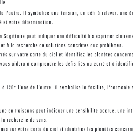
lle
 l’autre. Il symbolise une tension, un défi à relever, une é
té et votre détermination.
n Sagittaire peut indiquer une difficulté à s’exprimer clairem
e et à la recherche de solutions concrètes aux problèmes.
rrés sur votre carte du ciel et identifiez les planètes concer
ous aidera à comprendre les défis liés au carré et à identifi
120° l’une de l’autre. Il symbolise la facilité, l’harmonie e
tune en Poissons peut indiquer une sensibilité accrue, une intu
t la recherche de sens.
ones sur votre carte du ciel et identifiez les planètes concer