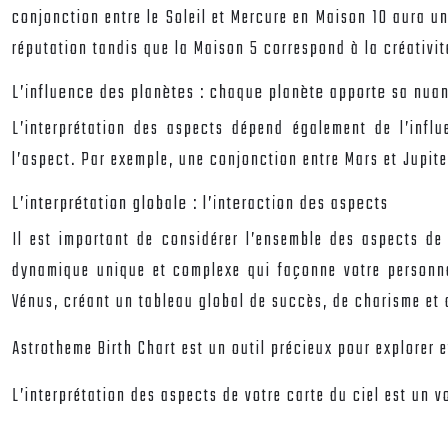
conjonction entre le Soleil et Mercure en Maison 10 aura un
réputation tandis que la Maison 5 correspond à la créativi
L’influence des planètes : chaque planète apporte sa nua
L’interprétation des aspects dépend également de l’infl
l’aspect. Par exemple, une conjonction entre Mars et Jupite
L’interprétation globale : l’interaction des aspects
Il est important de considérer l’ensemble des aspects de 
dynamique unique et complexe qui façonne votre personnali
Vénus, créant un tableau global de succès, de charisme et d
Astrotheme Birth Chart est un outil précieux pour explorer e
L’interprétation des aspects de votre carte du ciel est un