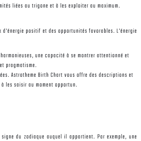
ités liées au trigone et à les exploiter au maximum.
 d’énergie positif et des opportunités favorables. L’énergie
t harmonieuses, une capacité à se montrer attentionné et
 et pragmatisme.
quées. Astrotheme Birth Chart vous offre des descriptions et
 à les saisir au moment opportun.
u signe du zodiaque auquel il appartient. Par exemple, une