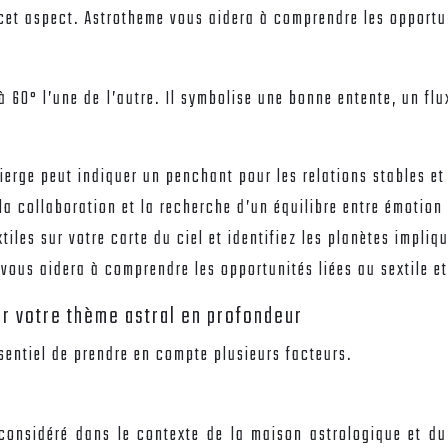
 cet aspect. Astrotheme vous aidera à comprendre les opportun
 60° l’une de l’autre. Il symbolise une bonne entente, un flux
Vierge peut indiquer un penchant pour les relations stables e
la collaboration et la recherche d’un équilibre entre émotion
xtiles sur votre carte du ciel et identifiez les planètes impli
ous aidera à comprendre les opportunités liées au sextile et
er votre thème astral en profondeur
essentiel de prendre en compte plusieurs facteurs.
 considéré dans le contexte de la maison astrologique et d