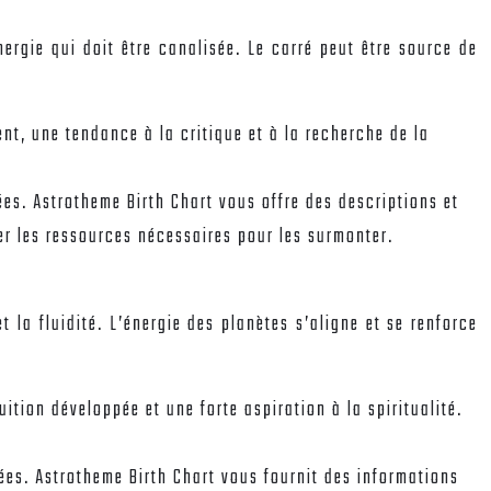
nergie qui doit être canalisée. Le carré peut être source de
ent, une tendance à la critique et à la recherche de la
nées. Astrotheme Birth Chart vous offre des descriptions et
er les ressources nécessaires pour les surmonter.
t la fluidité. L’énergie des planètes s’aligne et se renforce
ition développée et une forte aspiration à la spiritualité.
nées. Astrotheme Birth Chart vous fournit des informations