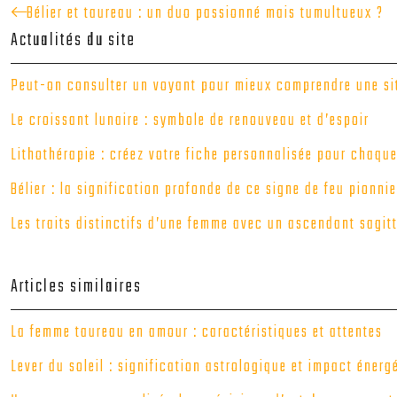
Bélier et taureau : un duo passionné mais tumultueux ?
Actualités du site
Peut-on consulter un voyant pour mieux comprendre une sit
Le croissant lunaire : symbole de renouveau et d’espoir
Lithothérapie : créez votre fiche personnalisée pour chaque
Bélier : la signification profonde de ce signe de feu pionnie
Les traits distinctifs d’une femme avec un ascendant sagitt
Articles similaires
La femme taureau en amour : caractéristiques et attentes
Lever du soleil : signification astrologique et impact énerg