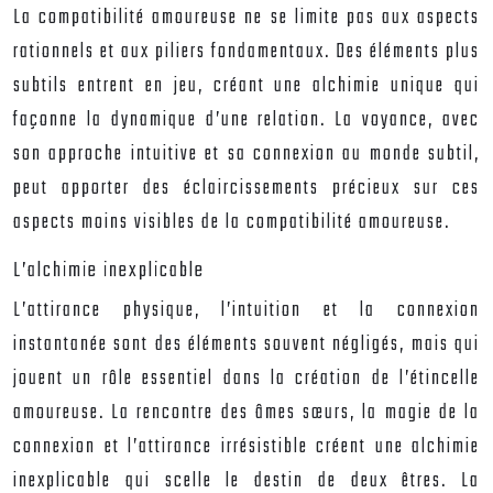
La compatibilité amoureuse ne se limite pas aux aspects
rationnels et aux piliers fondamentaux. Des éléments plus
subtils entrent en jeu, créant une alchimie unique qui
façonne la dynamique d’une relation. La voyance, avec
son approche intuitive et sa connexion au monde subtil,
peut apporter des éclaircissements précieux sur ces
aspects moins visibles de la compatibilité amoureuse.
L’alchimie inexplicable
L’attirance physique, l’intuition et la connexion
instantanée sont des éléments souvent négligés, mais qui
jouent un rôle essentiel dans la création de l’étincelle
amoureuse. La rencontre des âmes sœurs, la magie de la
connexion et l’attirance irrésistible créent une alchimie
inexplicable qui scelle le destin de deux êtres. La