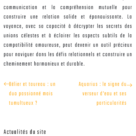
communication et la compréhension mutuelle pour
construire une relation solide et épanouissante. La
voyance, avec sa capacité à décrypter les secrets des
unions célestes et à éclairer les aspects subtils de la
compatibilité amoureuse, peut devenir un outil précieux
pour naviguer dans les défis relationnels et construire un
cheminement harmonieux et durable.
Bélier et taureau : un
Aquarius : le signe du
duo passionné mais
verseur d’eau et ses
tumultueux ?
particularités
Actualités du site