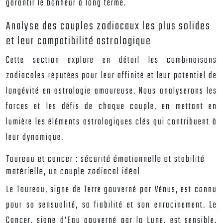
garantir le bonheur à long terme.
Analyse des couples zodiacaux les plus solides
et leur compatibilité astrologique
Cette section explore en détail les combinaisons
zodiacales réputées pour leur affinité et leur potentiel de
longévité en astrologie amoureuse. Nous analyserons les
forces et les défis de chaque couple, en mettant en
lumière les éléments astrologiques clés qui contribuent à
leur dynamique.
Taureau et cancer : sécurité émotionnelle et stabilité
matérielle, un couple zodiacal idéal
Le Taureau, signe de Terre gouverné par Vénus, est connu
pour sa sensualité, sa fiabilité et son enracinement. Le
Cancer, signe d’Eau gouverné par la Lune, est sensible,