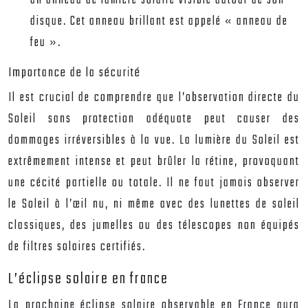
un anneau de lumière solaire visible autour de son
disque. Cet anneau brillant est appelé « anneau de
feu ».
Importance de la sécurité
Il est crucial de comprendre que l’observation directe du
Soleil sans protection adéquate peut causer des
dommages irréversibles à la vue. La lumière du Soleil est
extrêmement intense et peut brûler la rétine, provoquant
une cécité partielle ou totale. Il ne faut jamais observer
le Soleil à l’œil nu, ni même avec des lunettes de soleil
classiques, des jumelles ou des télescopes non équipés
de filtres solaires certifiés.
L’éclipse solaire en france
La prochaine éclipse solaire observable en France aura