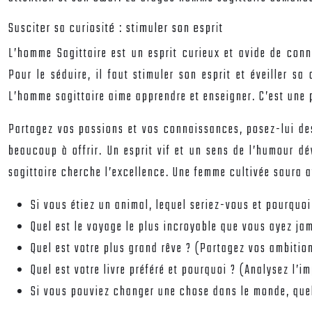
Susciter sa curiosité : stimuler son esprit
L’homme Sagittaire est un esprit curieux et avide de conna
Pour le séduire, il faut stimuler son esprit et éveiller sa
L’homme sagittaire aime apprendre et enseigner. C’est une 
Partagez vos passions et vos connaissances, posez-lui des
beaucoup à offrir. Un esprit vif et un sens de l’humour dé
sagittaire cherche l’excellence. Une femme cultivée saura a
Si vous étiez un animal, lequel seriez-vous et pourquoi
Quel est le voyage le plus incroyable que vous ayez jam
Quel est votre plus grand rêve ? (Partagez vos ambitio
Quel est votre livre préféré et pourquoi ? (Analysez l’im
Si vous pouviez changer une chose dans le monde, quell