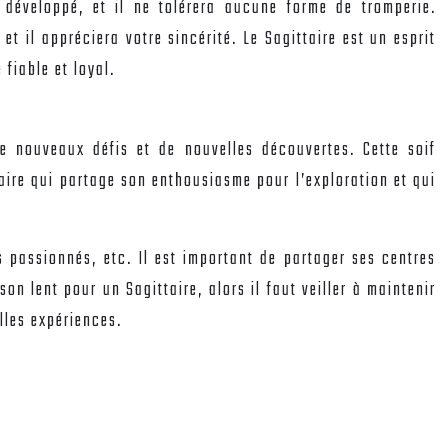
 développé, et il ne tolérera aucune forme de tromperie.
t il appréciera votre sincérité. Le Sagittaire est un esprit
 fiable et loyal.
de nouveaux défis et de nouvelles découvertes. Cette soif
aire qui partage son enthousiasme pour l’exploration et qui
ts passionnés, etc. Il est important de partager ses centres
n lent pour un Sagittaire, alors il faut veiller à maintenir
lles expériences.