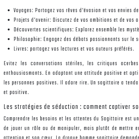
Voyages: Partagez vos rêves d’évasion et vos envies de
Projets d’avenir: Discutez de vos ambitions et de vos o
Découvertes scientifiques: Explorez ensemble les mystè
Philosophie: Engagez des débats passionnants sur le se
Livres: partagez vos lectures et vos auteurs préférés.
Evitez les conversations stériles, les critiques acerbe
enthousiasmants. En adoptant une attitude positive et optim
les personnes positives. Il adore rire. Un sagittaire a ten
et positive.
Les stratégies de séduction : comment captiver so
Comprendre les besoins et les attentes du Sagittaire est un
de jouer un rôle ou de manipuler, mais plutôt de mettre e
attention et son cœur. La drague homme sagittaire demande 