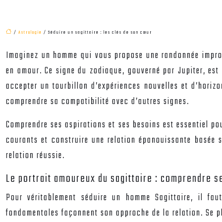
/
Astrologie
/ Séduire un sagittaire : les clés de son cœur
Imaginez un homme qui vous propose une randonnée imprompt
en amour. Ce signe du zodiaque, gouverné par Jupiter, est 
accepter un tourbillon d’expériences nouvelles et d’horiz
comprendre sa compatibilité avec d’autres signes.
Comprendre ses aspirations et ses besoins est essentiel pou
courants et construire une relation épanouissante basée s
relation réussie.
Le portrait amoureux du sagittaire : comprendre s
Pour véritablement séduire un homme Sagittaire, il fau
fondamentales façonnent son approche de la relation. Se pl