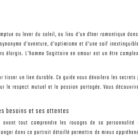
ue au lever du soleil, au lieu d’un dîner romantique dans 
synonyme d’aventure, d’optimisme et d’une soif inextinguible
ons élargis. L’homme Sagittaire en amour est un être compl
r tisser un lien durable. Ce guide vous dévoilera les secrets
ur le respect mutuel et la passion partagée. Vous découvri
es besoins et ses attentes
t avant tout comprendre les rouages de sa personnalité 
onger dans ce portrait détaillé permettra de mieux appréhend