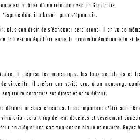
ance est la base d’une relation avec un Sagittaire.
i l’espace dont il a besoin pour s’épanouir.
r, plus son désir de s’échapper sera grand. Il en va de même 
de trouver un équilibre entre la proximité émotionnelle et 
aire. Il méprise les mensonges, les faux-semblants et les
e de sincérité. Il préfère une vérité crue à un mensonge con
sagittaire caractere est direct et sans détour.
ns détours ni sous-entendus. Il est important d’être soi-mêm
issimulation seront rapidement décelées et sévèrement sancti
 faut privilégier une communication claire et ouverte. Soyez 