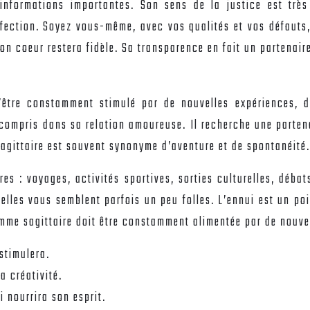
nformations importantes. Son sens de la justice est très
fection. Soyez vous-même, avec vos qualités et vos défauts, e
on coeur restera fidèle. Sa transparence en fait un partenaire
d’être constamment stimulé par de nouvelles expériences, 
 compris dans sa relation amoureuse. Il recherche une parten
sagittaire est souvent synonyme d’aventure et de spontanéité.
es : voyages, activités sportives, sorties culturelles, déba
lles vous semblent parfois un peu folles. L’ennui est un poiso
homme sagittaire doit être constamment alimentée par de nouve
stimulera.
a créativité.
 nourrira son esprit.