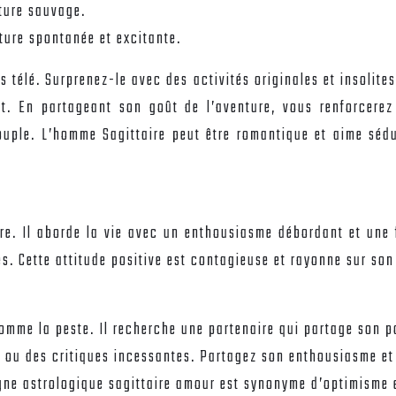
ture sauvage.
ture spontanée et excitante.
s télé. Surprenez-le avec des activités originales et insolites 
tôt. En partageant son goût de l’aventure, vous renforcer
ouple. L’homme Sagittaire peut être romantique et aime séd
. Il aborde la vie avec un enthousiasme débordant et une fo
es. Cette attitude positive est contagieuse et rayonne sur s
comme la peste. Il recherche une partenaire qui partage son po
 ou des critiques incessantes. Partagez son enthousiasme et s
igne astrologique sagittaire amour est synonyme d’optimisme e