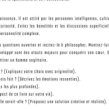
issance. Il est attiré par les personnes intelligentes, cult
 curiosité. Evitez les banalités et les discussions superficie
personnalité complexe.
 questions ouvertes et incitez-le à philosopher. Montrez-lu
veloppé sont des atouts majeurs pour conquérir son cœur. Si
ttirer un homme sagittaire.
 ? (Expliquez votre choix avec originalité).
ais fait ? (Décrivez les émotions ressenties).
ns les plus profondes).
pact de ce livre sur votre vie).
e serait-elle ? (Proposez une solution créative et réaliste).