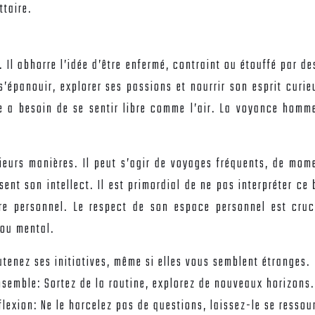
ttaire.
re. Il abhorre l’idée d’être enfermé, contraint ou étouffé par 
s’épanouir, explorer ses passions et nourrir son esprit curi
ire a besoin de se sentir libre comme l’air. La voyance hom
eurs manières. Il peut s’agir de voyages fréquents, de mome
sent son intellect. Il est primordial de ne pas interpréter 
e personnel. Le respect de son espace personnel est cruci
 ou mental.
tenez ses initiatives, même si elles vous semblent étranges.
nsemble: Sortez de la routine, explorez de nouveaux horizons.
lexion: Ne le harcelez pas de questions, laissez-le se ressou