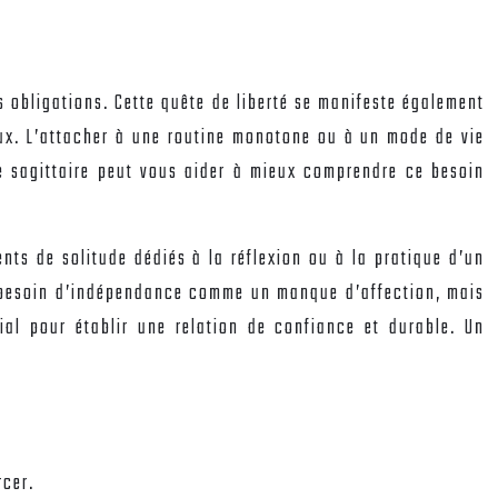
des obligations. Cette quête de liberté se manifeste également
eux. L’attacher à une routine monotone ou à un mode de vie
me sagittaire peut vous aider à mieux comprendre ce besoin
nts de solitude dédiés à la réflexion ou à la pratique d’un
ce besoin d’indépendance comme un manque d’affection, mais
al pour établir une relation de confiance et durable. Un
rcer.