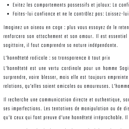
Evitez les comportements possessifs et jaloux: La confi
Faites-lui confiance et ne le contrôlez pas: Laissez-lu
Imaginez un oiseau en cage : plus vous essayez de le reteni
renforcera son attachement et son amour. Il est essentiel 
sagittaire, il faut comprendre sa nature indépendante.
L’honnêteté radicale : sa transparence à tout prix
L’honnêteté est une vertu cardinale pour un homme Sagitt
surprendre, voire blesser, mais elle est toujours empreint
relations, qu’elles soient amicales ou amoureuses. L’homme 
Il recherche une communication directe et authentique, sa
ses imperfections. Les tentatives de manipulation ou de d
qu’à ceux qui font preuve d’une honnêteté irréprochable. Il