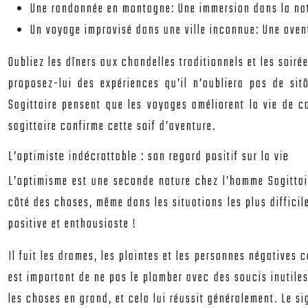
Une randonnée en montagne: Une immersion dans la na
Un voyage improvisé dans une ville inconnue: Une aven
Oubliez les dîners aux chandelles traditionnels et les soirée
proposez-lui des expériences qu’il n’oubliera pas de si
Sagittaire pensent que les voyages améliorent la vie de c
sagittaire confirme cette soif d’aventure.
L’optimiste indécrottable : son regard positif sur la vie
L’optimisme est une seconde nature chez l’homme Sagittaire
côté des choses, même dans les situations les plus difficil
positive et enthousiaste !
Il fuit les drames, les plaintes et les personnes négatives 
est important de ne pas le plomber avec des soucis inutiles
les choses en grand, et cela lui réussit généralement. Le s