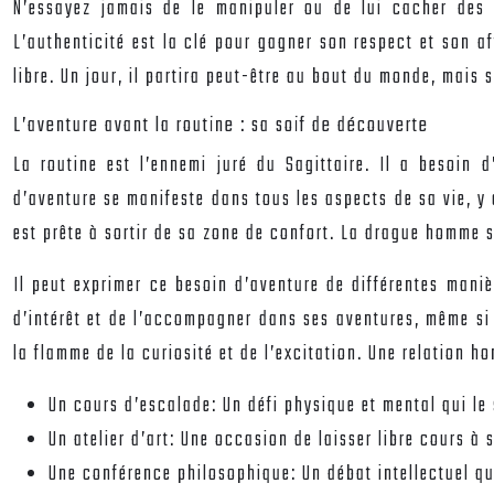
N’essayez jamais de le manipuler ou de lui cacher des i
L’authenticité est la clé pour gagner son respect et son af
libre. Un jour, il partira peut-être au bout du monde, mais s
L’aventure avant la routine : sa soif de découverte
La routine est l’ennemi juré du Sagittaire. Il a besoin 
d’aventure se manifeste dans tous les aspects de sa vie, y
est prête à sortir de sa zone de confort. La drague homme 
Il peut exprimer ce besoin d’aventure de différentes manièr
d’intérêt et de l’accompagner dans ses aventures, même si e
la flamme de la curiosité et de l’excitation. Une relation 
Un cours d’escalade: Un défi physique et mental qui le 
Un atelier d’art: Une occasion de laisser libre cours à s
Une conférence philosophique: Un débat intellectuel qui