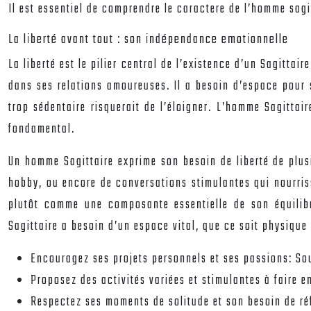
Il est essentiel de comprendre le caractere de l’homme sagi
La liberté avant tout : son indépendance emotionnelle
La liberté est le pilier central de l’existence d’un Sagittai
dans ses relations amoureuses. Il a besoin d’espace pour 
trop sédentaire risquerait de l’éloigner. L’homme Sagitta
fondamental.
Un homme Sagittaire exprime son besoin de liberté de plusi
hobby, ou encore de conversations stimulantes qui nourris
plutôt comme une composante essentielle de son équilibr
Sagittaire a besoin d’un espace vital, que ce soit physique
Encouragez ses projets personnels et ses passions: Sou
Proposez des activités variées et stimulantes à faire e
Respectez ses moments de solitude et son besoin de réf