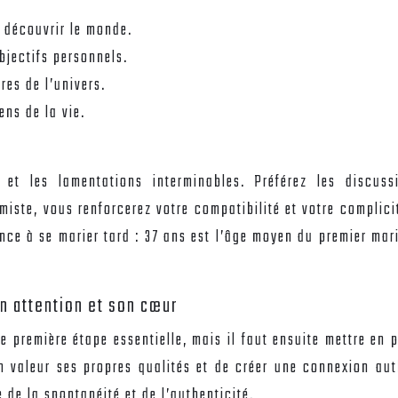
 découvrir le monde.
bjectifs personnels.
res de l’univers.
ns de la vie.
s et les lamentations interminables. Préférez les discus
iste, vous renforcerez votre compatibilité et votre complicité
dance à se marier tard : 37 ans est l’âge moyen du premier ma
n attention et son cœur
e première étape essentielle, mais il faut ensuite mettre en 
n valeur ses propres qualités et de créer une connexion aut
de la spontanéité et de l’authenticité.