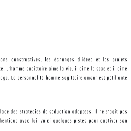
sions constructives, les échanges d’idées et les projets
. L’homme sagittaire aime la vie, il aime le sexe et il aime
riage. La personnalité homme sagittaire amour est pétillante
place des stratégies de séduction adaptées. Il ne s’agit pas
hentique avec lui. Voici quelques pistes pour captiver son