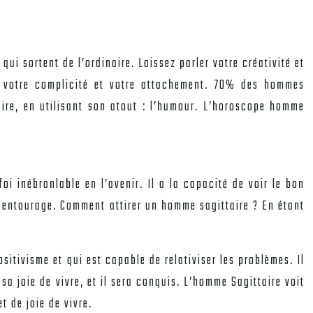
qui sortent de l’ordinaire. Laissez parler votre créativité et
ez votre complicité et votre attachement. 70% des hommes
uire, en utilisant son atout : l’humour. L’horoscope homme
i inébranlable en l’avenir. Il a la capacité de voir le bon
on entourage. Comment attirer un homme sagittaire ? En étant
sitivisme et qui est capable de relativiser les problèmes. Il
a joie de vivre, et il sera conquis. L’homme Sagittaire voit
t de joie de vivre.