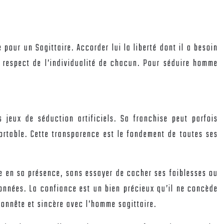
pour un Sagittaire. Accorder lui la liberté dont il a besoin
le respect de l’individualité de chacun. Pour séduire homme
 jeux de séduction artificiels. Sa franchise peut parfois
fortable. Cette transparence est le fondement de toutes ses
e en sa présence, sans essayer de cacher ses faiblesses ou
onnées. La confiance est un bien précieux qu’il ne concède
honnête et sincère avec l’homme sagittaire.