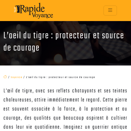
L’oeil du tigre : protecteur et source
de courage
/
Voyance
/ L’oeil du tigre : protecteur et source de courage
L’œil de tigre, avec ses reflets chatoyants et ses teintes
chaleureuses, attire immédiatement le regard. Cette pierre
est souvent associée à la force, à la protection et au
courage, des qualités que beaucoup aspirent à cultiver
dans leur vie quotidienne. Imaginez un guerrier antique