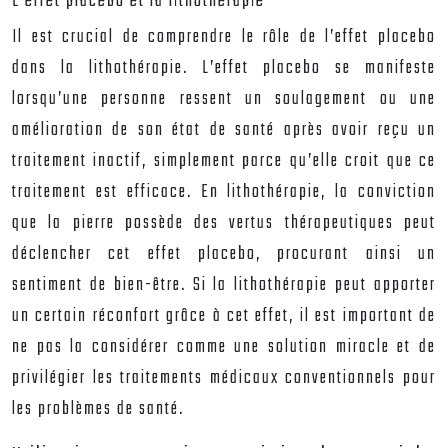
L’effet placebo et la lithothérapie
Il est crucial de comprendre le rôle de l’effet placebo
dans la lithothérapie. L’effet placebo se manifeste
lorsqu’une personne ressent un soulagement ou une
amélioration de son état de santé après avoir reçu un
traitement inactif, simplement parce qu’elle croit que ce
traitement est efficace. En lithothérapie, la conviction
que la pierre possède des vertus thérapeutiques peut
déclencher cet effet placebo, procurant ainsi un
sentiment de bien-être. Si la lithothérapie peut apporter
un certain réconfort grâce à cet effet, il est important de
ne pas la considérer comme une solution miracle et de
privilégier les traitements médicaux conventionnels pour
les problèmes de santé.