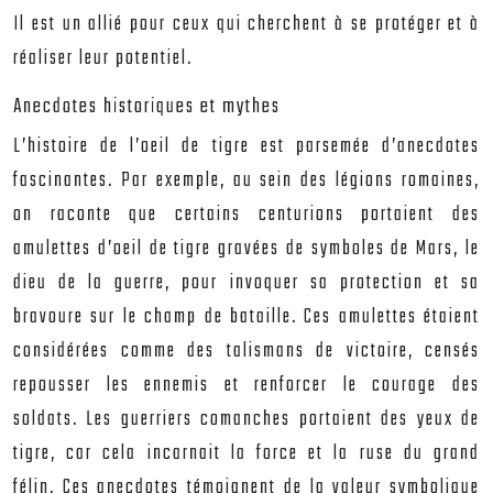
Il est un allié pour ceux qui cherchent à se protéger et à
réaliser leur potentiel.
Anecdotes historiques et mythes
L’histoire de l’oeil de tigre est parsemée d’anecdotes
fascinantes. Par exemple, au sein des légions romaines,
on raconte que certains centurions portaient des
amulettes d’oeil de tigre gravées de symboles de Mars, le
dieu de la guerre, pour invoquer sa protection et sa
bravoure sur le champ de bataille. Ces amulettes étaient
considérées comme des talismans de victoire, censés
repousser les ennemis et renforcer le courage des
soldats. Les guerriers comanches portaient des yeux de
tigre, car cela incarnait la force et la ruse du grand
félin. Ces anecdotes témoignent de la valeur symbolique