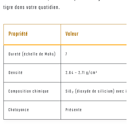
tigre dans votre quotidien.
Propriété
Valeur
Dureté (échelle de Mohs)
7
Densité
2.64 – 2.71 g/cm³
Composition chimique
SiO₂ (dioxyde de silicium) avec in
Chatoyance
Présente