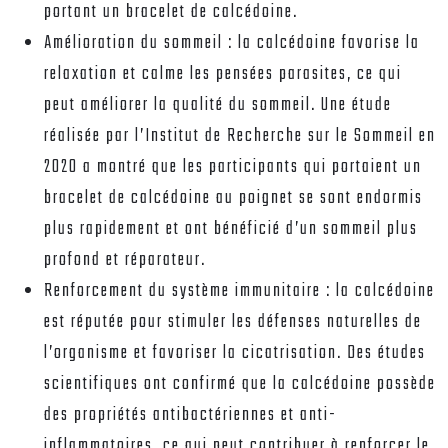
portant un bracelet de calcédoine.
Amélioration du sommeil : la calcédoine favorise la
relaxation et calme les pensées parasites, ce qui
peut améliorer la qualité du sommeil. Une étude
réalisée par l’Institut de Recherche sur le Sommeil en
2020 a montré que les participants qui portaient un
bracelet de calcédoine au poignet se sont endormis
plus rapidement et ont bénéficié d’un sommeil plus
profond et réparateur.
Renforcement du système immunitaire : la calcédoine
est réputée pour stimuler les défenses naturelles de
l’organisme et favoriser la cicatrisation. Des études
scientifiques ont confirmé que la calcédoine possède
des propriétés antibactériennes et anti-
inflammatoires, ce qui peut contribuer à renforcer le