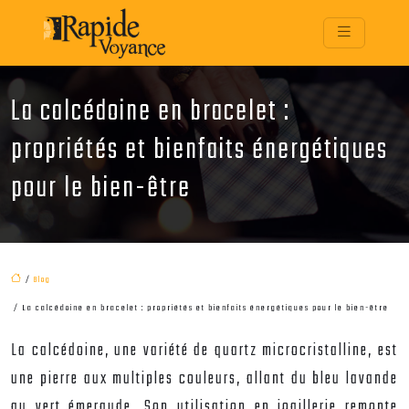
La calcédoine en bracelet :
propriétés et bienfaits énergétiques
pour le bien-être
/
Blog
/ La calcédoine en bracelet : propriétés et bienfaits énergétiques pour le bien-être
La calcédoine, une variété de quartz microcristalline, est
une pierre aux multiples couleurs, allant du bleu lavande
au vert émeraude. Son utilisation en joaillerie remonte