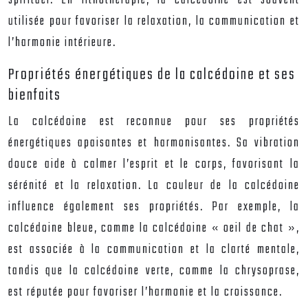
spirituel. En lithothérapie, la calcédoine est souvent
utilisée pour favoriser la relaxation, la communication et
l’harmonie intérieure.
Propriétés énergétiques de la calcédoine et ses
bienfaits
La calcédoine est reconnue pour ses propriétés
énergétiques apaisantes et harmonisantes. Sa vibration
douce aide à calmer l’esprit et le corps, favorisant la
sérénité et la relaxation. La couleur de la calcédoine
influence également ses propriétés. Par exemple, la
calcédoine bleue, comme la calcédoine « oeil de chat »,
est associée à la communication et la clarté mentale,
tandis que la calcédoine verte, comme la chrysoprase,
est réputée pour favoriser l’harmonie et la croissance.