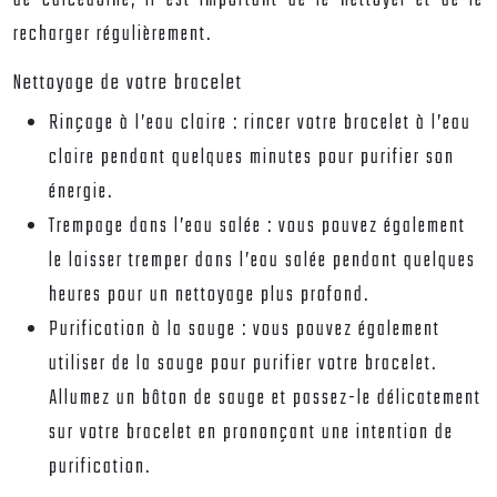
de calcédoine, il est important de le nettoyer et de le
recharger régulièrement.
Nettoyage de votre bracelet
Rinçage à l’eau claire : rincer votre bracelet à l’eau
claire pendant quelques minutes pour purifier son
énergie.
Trempage dans l’eau salée : vous pouvez également
le laisser tremper dans l’eau salée pendant quelques
heures pour un nettoyage plus profond.
Purification à la sauge : vous pouvez également
utiliser de la sauge pour purifier votre bracelet.
Allumez un bâton de sauge et passez-le délicatement
sur votre bracelet en prononçant une intention de
purification.