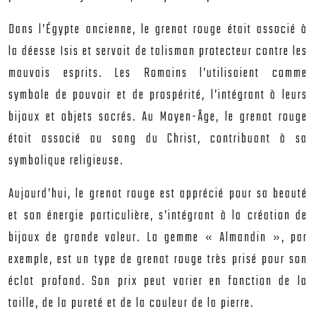
Dans l’Égypte ancienne, le grenat rouge était associé à
la déesse Isis et servait de talisman protecteur contre les
mauvais esprits. Les Romains l’utilisaient comme
symbole de pouvoir et de prospérité, l’intégrant à leurs
bijoux et objets sacrés. Au Moyen-Âge, le grenat rouge
était associé au sang du Christ, contribuant à sa
symbolique religieuse.
Aujourd’hui, le grenat rouge est apprécié pour sa beauté
et son énergie particulière, s’intégrant à la création de
bijoux de grande valeur. La gemme « Almandin », par
exemple, est un type de grenat rouge très prisé pour son
éclat profond. Son prix peut varier en fonction de la
taille, de la pureté et de la couleur de la pierre.