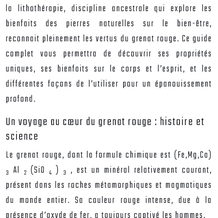
la lithothérapie, discipline ancestrale qui explore les
bienfaits des pierres naturelles sur le bien-être,
reconnait pleinement les vertus du grenat rouge. Ce guide
complet vous permettra de découvrir ses propriétés
uniques, ses bienfaits sur le corps et l’esprit, et les
différentes façons de l’utiliser pour un épanouissement
profond.
Un voyage au cœur du grenat rouge : histoire et
science
Le grenat rouge, dont la formule chimique est (Fe,Mg,Ca)
Al
(SiO
)
, est un minéral relativement courant,
3
2
4
3
présent dans les roches métamorphiques et magmatiques
du monde entier. Sa couleur rouge intense, due à la
présence d’oxyde de fer, a toujours captivé les hommes.