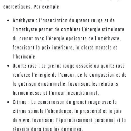
énergétiques. Par exemple:
Améthyste :
L’association du grenat rouge et de
l’améthyste permet de combiner l’énergie stimulante
du grenat avec l’énergie apaisante de l’améthyste,
favorisant la paix intérieure, la clarté mentale et
l’harmonie.
Quartz rose :
Le grenat rouge associé au quartz rose
renforce l’énergie de l’amour, de la compassion et de
la guérison émotionnelle, favorisant les relations
harmonieuses et l’amour inconditionnel.
Citrine :
La combinaison du grenat rouge avec la
citrine stimule l’abondance, la prospérité et la joie
de vivre, favorisant l’épanouissement personnel et la
réussite dans tous les domaines.