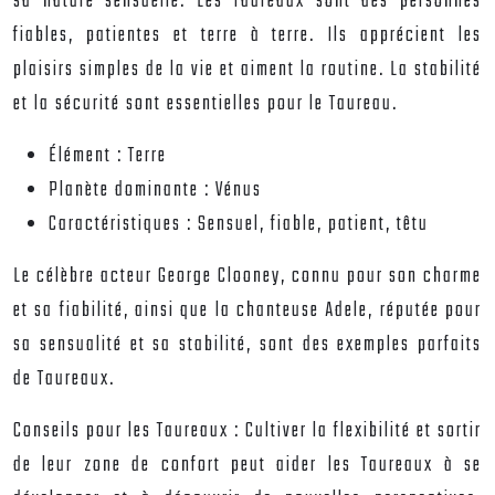
sa nature sensuelle. Les Taureaux sont des personnes
fiables, patientes et terre à terre. Ils apprécient les
plaisirs simples de la vie et aiment la routine. La stabilité
et la sécurité sont essentielles pour le Taureau.
Élément :
Terre
Planète dominante :
Vénus
Caractéristiques :
Sensuel, fiable, patient, têtu
Le célèbre acteur George Clooney, connu pour son charme
et sa fiabilité, ainsi que la chanteuse Adele, réputée pour
sa sensualité et sa stabilité, sont des exemples parfaits
de Taureaux.
Conseils pour les Taureaux :
Cultiver la flexibilité et sortir
de leur zone de confort peut aider les Taureaux à se