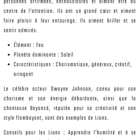
personnes affirmées, enthousiastes et aimant être au
centre de l’attention. Ils ont un grand cœur et aiment
faire plaisir à leur entourage. Ils aiment briller et se
sentir admirés.
Élément :
Feu
Planète dominante :
Soleil
Caractéristiques :
Charismatique, généreux, créatif,
arrogant
Le célèbre acteur Dwayne Johnson, connu pour son
charisme et son énergie débordante, ainsi que la
chanteuse Beyoncé, réputée pour sa créativité et son
style flamboyant, sont des exemples de Lions.
Conseils pour les Lions :
Apprendre l’humilité et à se