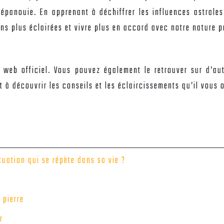
 épanouie. En apprenant à déchiffrer les influences astral
ons plus éclairées et vivre plus en accord avec notre nature 
web officiel. Vous pouvez également le retrouver sur d’aut
à découvrir les conseils et les éclaircissements qu’il vous o
uation qui se répète dans sa vie ?
 pierre
r