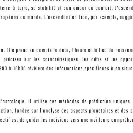
terre-à-terre, sa stabilité et son amour du confort. L’ascend
projetons au monde. L’ascendant en Lion, par exemple, suggèr
. Elle prend en compte la date, l’heure et le lieu de naissan
s précises sur les caractéristiques, les défis et les op
1990 à 10h00 révèlera des informations spécifiques à sa situa
strologie. Il utilise des méthodes de prédiction uniques et
tion, fondée sur l’analyse des aspects planétaires et des po
ctif est de guider les individus vers une meilleure compréhen