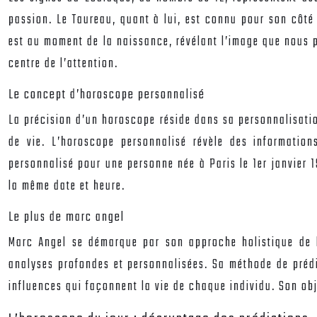
passion. Le Taureau, quant à lui, est connu pour son côté 
est au moment de la naissance, révélant l’image que nous 
centre de l’attention.
Le concept d’horoscope personnalisé
La précision d’un horoscope réside dans sa personnalisation
de vie. L’horoscope personnalisé révèle des information
personnalisé pour une personne née à Paris le 1er janvier 
la même date et heure.
Le plus de marc angel
Marc Angel se démarque par son approche holistique de l’a
analyses profondes et personnalisées. Sa méthode de prédic
influences qui façonnent la vie de chaque individu. Son obje