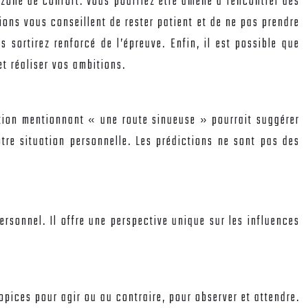
e zone de confort. Vous pourriez être amené à rencontrer des
tions vous conseillent de rester patient et de ne pas prendre
 sortirez renforcé de l’épreuve. Enfin, il est possible que
et réaliser vos ambitions.
ction mentionnant « une route sinueuse » pourrait suggérer
otre situation personnelle. Les prédictions ne sont pas des
ersonnel. Il offre une perspective unique sur les influences
pices pour agir ou au contraire, pour observer et attendre.