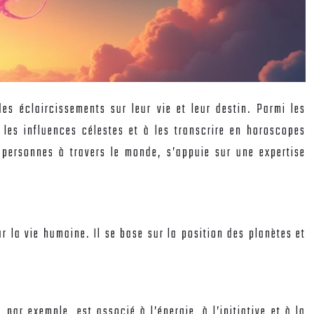
des éclaircissements sur leur vie et leur destin. Parmi les
les influences célestes et à les transcrire en horoscopes
 personnes à travers le monde, s’appuie sur une expertise
r la vie humaine. Il se base sur la position des planètes et
par exemple, est associé à l’énergie, à l’initiative et à la