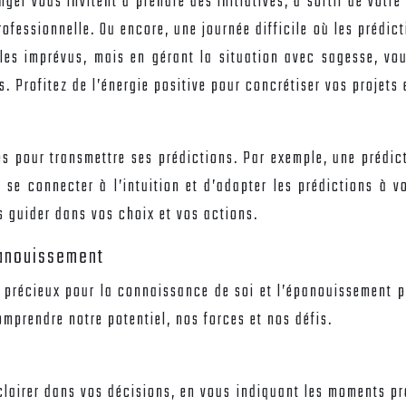
gel vous invitent à prendre des initiatives, à sortir de votr
ofessionnelle. Ou encore, une journée difficile où les prédic
es imprévus, mais en gérant la situation avec sagesse, vous
 Profitez de l’énergie positive pour concrétiser vos projets 
s pour transmettre ses prédictions. Par exemple, une prédi
se connecter à l’intuition et d’adapter les prédictions à v
s guider dans vos choix et vos actions.
panouissement
l précieux pour la connaissance de soi et l’épanouissement p
mprendre notre potentiel, nos forces et nos défis.
lairer dans vos décisions, en vous indiquant les moments pro