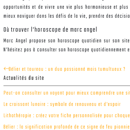
opportunités et de vivre une vie plus harmonieuse et plus
mieux naviguer dans les défis de la vie, prendre des décisi
Où trouver l’horoscope de marc angel
Marc Angel propose son horoscope quotidien sur son site 
N’hésitez pas à consulter son horoscope quotidiennement et 
Bélier et taureau : un duo passionné mais tumultueux ?
Actualités du site
Peut-on consulter un voyant pour mieux comprendre une sit
Le croissant lunaire : symbole de renouveau et d’espoir
Lithothérapie : créez votre fiche personnalisée pour chaque
Bélier : la signification profonde de ce signe de feu pionnie