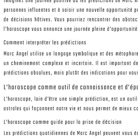
Imaginez une journée positive où les prédictions de Marc An
personnes influentes et à saisir une nouvelle opportunité pr
de décisions hâtives. Vous pourriez rencontrer des obstacl
l’horoscope vous annonce une journée pleine d’opportunités.
Comment interpréter les prédictions
Marc Angel utilise un langage symbolique et des métaphore
un cheminement complexe et incertain. Il est important de 
prédictions absolues, mais plutôt des indications pour vou
L’horoscope comme outil de connaissance et d’é
L’horoscope, loin d’être une simple prédiction, est un outi
astrales qui façonnent notre vie et nous permet de mieux co
L’horoscope comme guide pour la prise de décision
Les prédictions quotidiennes de Marc Angel peuvent vous éc