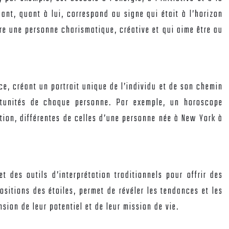
ant, quant à lui, correspond au signe qui était à l’horizon
e une personne charismatique, créative et qui aime être au
ce, créant un portrait unique de l’individu et de son chemin
portunités de chaque personne. Par exemple, un horoscope
tion, différentes de celles d’une personne née à New York à
 des outils d’interprétation traditionnels pour offrir des
sitions des étoiles, permet de révéler les tendances et les
sion de leur potentiel et de leur mission de vie.