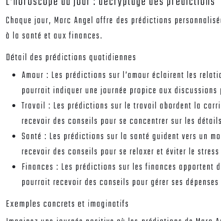
L’horoscope du jour : décryptage des prédictions
Chaque jour, Marc Angel offre des prédictions personnalisée
à la santé et aux finances.
Détail des prédictions quotidiennes
Amour
: Les prédictions sur l’amour éclairent les rela
pourrait indiquer une journée propice aux discussions
Travail
: Les prédictions sur le travail abordent la car
recevoir des conseils pour se concentrer sur les détail
Santé
: Les prédictions sur la santé guident vers un mo
recevoir des conseils pour se relaxer et éviter le stress
Finances
: Les prédictions sur les finances apportent 
pourrait recevoir des conseils pour gérer ses dépenses
Exemples concrets et imaginatifs