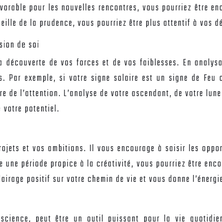
vorable pour les nouvelles rencontres, vous pourriez être e
eille de la prudence, vous pourriez être plus attentif à vos dé
sion de soi
la découverte de vos forces et de vos faiblesses. En analys
s. Par exemple, si votre signe solaire est un signe de Feu
tre de l’attention. L’analyse de votre ascendant, de votre lun
 votre potentiel.
ojets et vos ambitions. Il vous encourage à saisir les oppo
e une période propice à la créativité, vous pourriez être enc
airage positif sur votre chemin de vie et vous donne l’énergi
nscience, peut être un outil puissant pour la vie quotidie