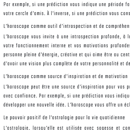
Par exemple, si une prédiction vous indique une période fa
votre cercle d’amis. À l’inverse, si une prédiction vous cons
L’horoscope comme outil d’introspection et de compréhen
L’horoscope vous invite à une introspection profonde, à 
votre fonctionnement interne et vos motivations profonde
personne pleine d’énergie, créative et qui aime être au cen
d’avoir une vision plus complète de votre personnalité et de
L’horoscope comme source d’inspiration et de motivation
L’horoscope peut être une source d’inspiration pour vos pr
avec confiance. Par exemple, si une prédiction vous indiqu
développer une nouvelle idée. L’horoscope vous offre un écl
Le pouvoir positif de l’astrologie pour la vie quotidienne
L’astrologie, lorsqu’elle est utilisée avec sagesse et co