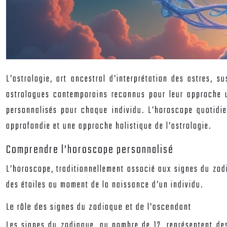
L’astrologie, art ancestral d’interprétation des astres, s
astrologues contemporains reconnus pour leur approche un
personnalisés pour chaque individu. L’horoscope quotidie
approfondie et une approche holistique de l’astrologie.
Comprendre l’horoscope personnalisé
L’horoscope, traditionnellement associé aux signes du zodia
des étoiles au moment de la naissance d’un individu.
Le rôle des signes du zodiaque et de l’ascendant
Les signes du zodiaque, au nombre de 12, représentent des a