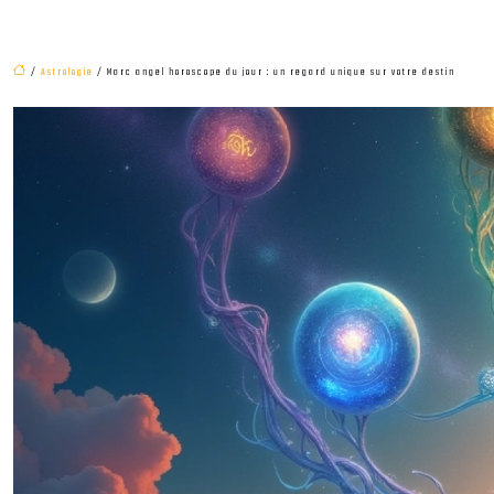
/
Astrologie
/ Marc angel horoscope du jour : un regard unique sur votre destin