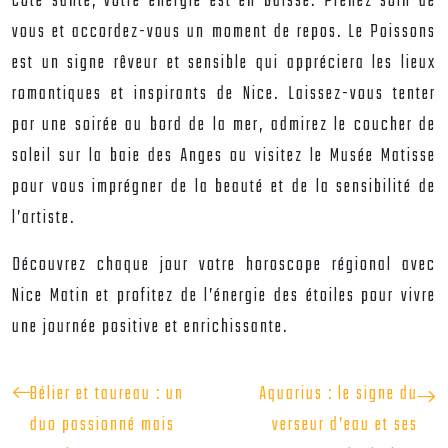
Côté santé, votre énergie est en baisse. Prenez soin de
vous et accordez-vous un moment de repos. Le Poissons
est un signe rêveur et sensible qui appréciera les lieux
romantiques et inspirants de Nice. Laissez-vous tenter
par une soirée au bord de la mer, admirez le coucher de
soleil sur la baie des Anges ou visitez le Musée Matisse
pour vous imprégner de la beauté et de la sensibilité de
l’artiste.
Découvrez chaque jour votre horoscope régional avec
Nice Matin et profitez de l’énergie des étoiles pour vivre
une journée positive et enrichissante.
Bélier et taureau : un
Aquarius : le signe du
duo passionné mais
verseur d’eau et ses