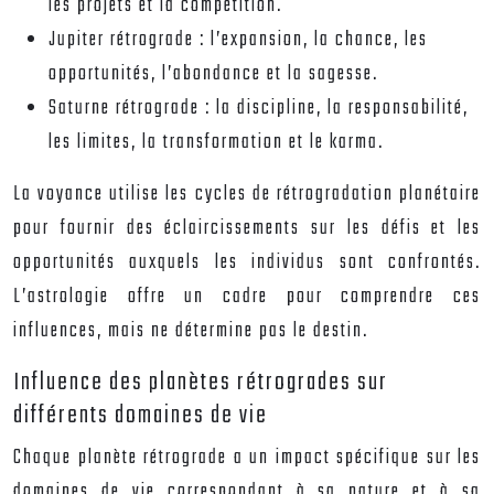
les projets et la compétition.
Jupiter rétrograde : l’expansion, la chance, les
opportunités, l’abondance et la sagesse.
Saturne rétrograde : la discipline, la responsabilité,
les limites, la transformation et le karma.
La voyance utilise les cycles de rétrogradation planétaire
pour fournir des éclaircissements sur les défis et les
opportunités auxquels les individus sont confrontés.
L’astrologie offre un cadre pour comprendre ces
influences, mais ne détermine pas le destin.
Influence des planètes rétrogrades sur
différents domaines de vie
Chaque planète rétrograde a un impact spécifique sur les
domaines de vie correspondant à sa nature et à sa