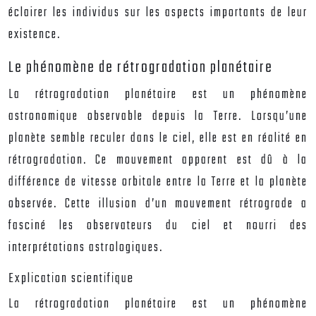
éclairer les individus sur les aspects importants de leur
existence.
Le phénomène de rétrogradation planétaire
La rétrogradation planétaire est un phénomène
astronomique observable depuis la Terre. Lorsqu’une
planète semble reculer dans le ciel, elle est en réalité en
rétrogradation. Ce mouvement apparent est dû à la
différence de vitesse orbitale entre la Terre et la planète
observée. Cette illusion d’un mouvement rétrograde a
fasciné les observateurs du ciel et nourri des
interprétations astrologiques.
Explication scientifique
La rétrogradation planétaire est un phénomène