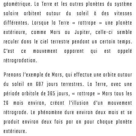
géométrique. La Terre et les autres planètes du système
solaire orbitent autour du soleil à des vitesses
différentes. Lorsque la Terre « rattrape » une planète
extérieure, comme Mars ou Jupiter, celle-ci semble
reculer dans le ciel terrestre pendant un certain temps.
C’est ce mouvement apparent qui est appelé
rétrogradation.
Prenons l’exemple de Mars, qui effectue une orbite autour
du soleil en 687 jours terrestres. La Terre, avec une
période orbitale de 365 jours, « rattrape » Mars tous les
26 mois environ, créant l’illusion d’un mouvement
rétrograde. Le phénomène dure environ deux mois et se
produit environ deux fois par an pour chaque planète
extérieure.