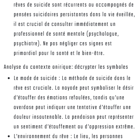
rêves de suicide sont récurrents ou accompagnés de
pensées suicidaires persistantes dans la vie éveillée,
il est crucial de consulter immédiatement un
professionnel de santé mentale (psychologue,
psychiatre). Ne pas négliger ces signes est
primordial pour la santé et le bien-être.
Analyse du contexte onirique: décrypter les symboles
Le mode de suicide :
La méthode de suicide dans le
rêve est cruciale. La noyade peut symboliser le désir
d’étouffer des émotions refoulées, tandis qu’une
overdose peut indiquer une tentative d’étouffer une
douleur insoutenable. La pendaison peut représenter
un sentiment d’étouffement ou d’oppression extrême.
L’environnement du rêve :
Le lieu, les personnes