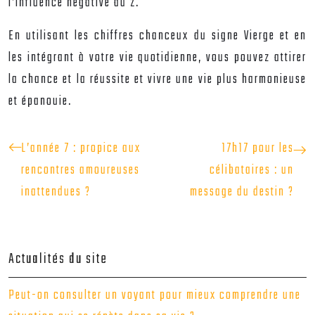
l’influence négative du 2.
En utilisant les chiffres chanceux du signe Vierge et en
les intégrant à votre vie quotidienne, vous pouvez attirer
la chance et la réussite et vivre une vie plus harmonieuse
et épanouie.
L’année 7 : propice aux
17h17 pour les
rencontres amoureuses
célibataires : un
inattendues ?
message du destin ?
Actualités du site
Peut-on consulter un voyant pour mieux comprendre une