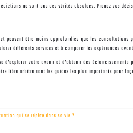
rédictions ne sont pas des vérités absolues. Prenez vos déci
 et peuvent être moins approfondies que les consultations 
plorer différents services et à comparer les expériences avant
e d’explorer votre avenir et d’obtenir des éclaircissements p
tre libre arbitre sont les guides les plus importants pour faç
uation qui se répète dans sa vie ?