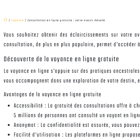
/
Voyance
/ Consultation en ligne gratuite : votre avenir dévoilé
Vous souhaitez obtenir des éclaircissements sur votre av
consultation, de plus en plus populaire, permet d’accéder à
Découverte de la voyance en ligne gratuite
La voyance en ligne s’appuie sur des pratiques ancestrales,
vous accompagnent dans une exploration de votre destin, e
Avantages de la voyance en ligne gratuite
Accessibilité :
La gratuité des consultations offre à ch
5 millions de personnes ont consulté un voyant en lign
Anonymat :
La confidentialité est assurée, vous pouve
Facilité d’utilisation :
Les plateformes en ligne propose