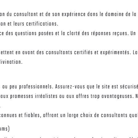
ion du consultant et de son expérience dans le domaine de la
on et leurs certifications.
ce des questions posées et la clarté des réponses reçues. Un
mettent en avant des consultants certifiés et expérimentés. 
ivination.
 ou peu professionnels. Assurez-vous que le site est sécurisé
 aux promesses irréalistes ou aux offres trop avantageuses. 
.
connues et fiables, offrant un large choix de consultants qua
noms)