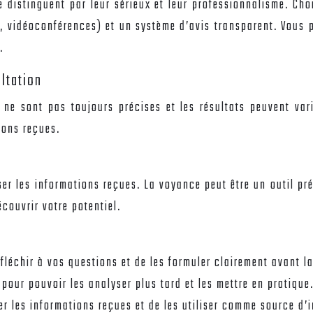
 distinguent par leur sérieux et leur professionnalisme. Cho
, vidéoconférences) et un système d’avis transparent. Vous
.
ultation
ne sont pas toujours précises et les résultats peuvent varie
ions reçues.
yser les informations reçues. La voyance peut être un outil p
couvrir votre potentiel.
fléchir à vos questions et de les formuler clairement avant l
pour pouvoir les analyser plus tard et les mettre en pratique
er les informations reçues et de les utiliser comme source d’i