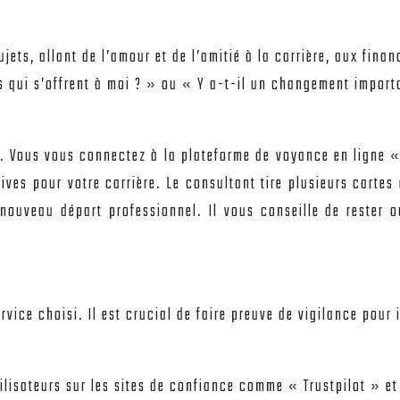
jets, allant de l’amour et de l’amitié à la carrière, aux fin
es qui s’offrent à moi ? » ou « Y a-t-il un changement impor
i. Vous vous connectez à la plateforme de voyance en ligne 
ives pour votre carrière. Le consultant tire plusieurs cartes
nouveau départ professionnel. Il vous conseille de rester 
ice choisi. Il est crucial de faire preuve de vigilance pour i
ilisateurs sur les sites de confiance comme « Trustpilot » et 