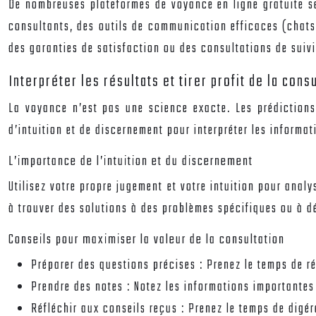
De nombreuses plateformes de voyance en ligne gratuite se
consultants, des outils de communication efficaces (chats
des garanties de satisfaction ou des consultations de suivi
Interpréter les résultats et tirer profit de la cons
La voyance n’est pas une science exacte. Les prédictions 
d’intuition et de discernement pour interpréter les informat
L’importance de l’intuition et du discernement
Utilisez votre propre jugement et votre intuition pour anal
à trouver des solutions à des problèmes spécifiques ou à dé
Conseils pour maximiser la valeur de la consultation
Préparer des questions précises :
Prenez le temps de ré
Prendre des notes :
Notez les informations importantes 
Réfléchir aux conseils reçus :
Prenez le temps de digér