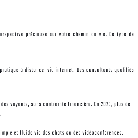
perspective précieuse sur votre chemin de vie. Ce type de
pratique à distance, via internet. Des consultants qualifiés
e des voyants, sans contrainte financière. En 2023, plus de
.
imple et fluide via des chats ou des vidéoconférences.