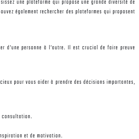
isissez une plateforme qui propose une grande diversité de
 pouvez également rechercher des plateformes qui proposent
r d’une personne à l’autre. Il est crucial de faire preuve
récieux pour vous aider à prendre des décisions importantes,
a consultation.
.
nspiration et de motivation.