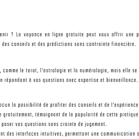
enir ? La voyance en ligne gratuite peut vous offrir une 
 des conseils et des prédictions sans contrainte financière.
 comme le tarot, l’astrologie et la numérologie, mais elle se 
n répondant à vos questions avec expertise et bienveillance.
acun la possibilité de profiter des conseils et de l’expérienc
e gratuitement, témoignant de la popularité de cette pratique
z poser vos questions sans crainte de jugement.
nt des interfaces intuitives, permettant une communication s