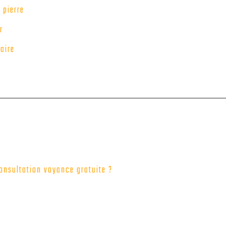
 pierre
r
aire
onsultation voyance gratuite ?