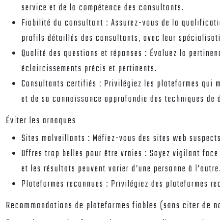
service et de la compétence des consultants.
Fiabilité du consultant :
Assurez-vous de la qualificat
profils détaillés des consultants, avec leur spécialisati
Qualité des questions et réponses :
Évaluez la pertinen
éclaircissements précis et pertinents.
Consultants certifiés :
Privilégiez les plateformes qui 
et de sa connaissance approfondie des techniques de d
Éviter les arnaques
Sites malveillants :
Méfiez-vous des sites web suspects
Offres trop belles pour être vraies :
Soyez vigilant face
et les résultats peuvent varier d’une personne à l’autre
Plateformes reconnues :
Privilégiez des plateformes re
Recommandations de plateformes fiables (sans citer de 