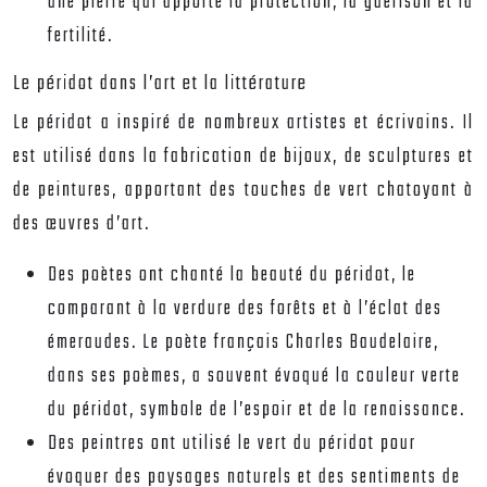
une pierre qui apporte la protection, la guérison et la
fertilité.
Le péridot dans l’art et la littérature
Le péridot a inspiré de nombreux artistes et écrivains. Il
est utilisé dans la fabrication de bijoux, de sculptures et
de peintures, apportant des touches de vert chatoyant à
des œuvres d’art.
Des poètes ont chanté la beauté du péridot, le
comparant à la verdure des forêts et à l’éclat des
émeraudes. Le poète français Charles Baudelaire,
dans ses poèmes, a souvent évoqué la couleur verte
du péridot, symbole de l’espoir et de la renaissance.
Des peintres ont utilisé le vert du péridot pour
évoquer des paysages naturels et des sentiments de