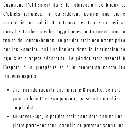
Égyptiens l’utilisaient dans la fabrication de bijoux et
d’objets religieux, le considérant comme une pierre
sacrée liée au soleil. On retrouve des traces de péridot
dans les tombes royales égyptiennes, notamment dans la
tombe de Toutankhamon. Le péridot était également prisé
par les Romains, qui l’utilisaient dans la fabrication de
bijoux et d’objets décoratifs. Le péridot était associé à
l’espoir, à la prospérité et à la protection contre les
mauvais esprits.
Une légende raconte que la reine Cléopâtre, célèbre
pour sa beauté et son pouvoir, possédait un collier
en péridot.
Au Moyen-Âge, le péridot était considéré comme une
pierre porte-bonheur, capable de protéger contre les