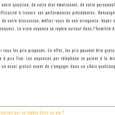
 votre question, de votre état émotionnel, de votre personnal
 efficacité à travers ses performances précédentes. Rensei
lors de votre discussion, méfiez-vous de son arrogance. Voye
aqueur. La vraie voyance se repère surtout dans l’humilité d
er tous les prix proposés. En effet, les prix peuvent être grat
ée à prix fixe. Les voyances par téléphone se paient à la m
ire un essai gratuit avant de s’engager dans un choix quelcon
uation qui se répète dans sa vie ?