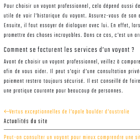
Pour
choisir un voyant professionnel
, cela dépend aussi de
utile de voir l’historique du voyant. Assurez-vous de son
Ensuite, il faut essayer de dialoguer avec lui. En effet, 
promettre des choses incroyables. Dans ce cas, c’est un arn
Comment se facturent les services d’un voyant ?
Avant de
choisir un voyant professionnel
, veillez à compar
afin de vous aider. Il peut s’agir d’une consultation priv
paiement restera toujours sécurisé. Il est conseillé de fa
une pratique courante pour beaucoup de personnes.
Vertus exceptionnelles de l’opale boulder d’australie
Actualités du site
Peut-on consulter un voyant pour mieux comprendre une sit