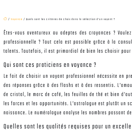
/
Voyance
/ Quels sont les critères de choix dans la sélection d’un voyant ?
Êtes-vous aventureux ou adeptes des croyances ? Voulez-
professionnelle ? Tout cela est possible grâce à la consu
talents. Toutefois, il est primordial de bien les choisir po
Qui sont ces praticiens en voyance ?
Le fait de
choisir un voyant professionnel
nécessite en pre
des réponses grâce à des flashs et à des ressentis. L’amou
de cristal, le marc de café, les feuilles de thé et bien d’a
les forces et les opportunités. L’astrologue est plutôt un sc
naissance. Le numérologue analyse les nombres passant de 
Quelles sont les qualités requises pour un excelle