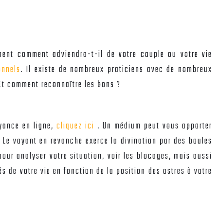
ment comment adviendra-t-il de votre couple ou votre vie
onnels
. Il existe de nombreux praticiens avec de nombreux
? Et comment reconnaître les bons ?
oyance en ligne,
cliquez ici
. Un médium peut vous apporter
. Le voyant en revanche exerce la divination par des boules
 pour analyser votre situation, voir les blocages, mais aussi
tés de votre vie en fonction de la position des astres à votre