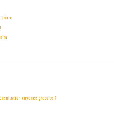
 pierre
r
aire
onsultation voyance gratuite ?