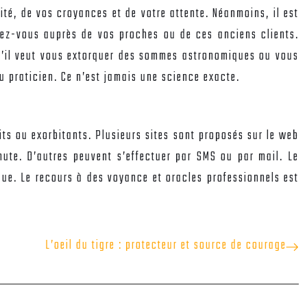
ité, de vos croyances et de votre attente. Néanmoins, il est
gnez-vous auprès de vos proches ou de ces anciens clients.
z s’il veut vous extorquer des sommes astronomiques ou vous
u praticien. Ce n’est jamais une science exacte.
uits ou exorbitants. Plusieurs sites sont proposés sur le web
inute. D’autres peuvent s’effectuer par SMS ou par mail. Le
que. Le recours à des voyance et oracles professionnels est
L’oeil du tigre : protecteur et source de courage