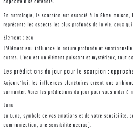
capacité à se défendre.
En astrologie, le scorpion est associé à la 8ème maison, 
représente les aspects les plus profonds de la vie, ceux qu
Elément : eau
L’élément eau influence la nature profonde et émotionnelle
autres. L’eau est un élément puissant et mystérieux, tout 
Les prédictions du jour pour le scorpion : approch
Aujourd’hui, les influences planétaires créent une ambian
surmonter. Voici les prédictions du jour pour vous aider à 
Lune :
La Lune, symbole de vos émotions et de votre sensibilité, s
communication, une sensibilité accrue].