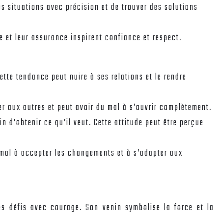
les situations avec précision et de trouver des solutions
 et leur assurance inspirent confiance et respect.
Cette tendance peut nuire à ses relations et le rendre
er aux autres et peut avoir du mal à s’ouvrir complètement.
n d’obtenir ce qu’il veut. Cette attitude peut être perçue
du mal à accepter les changements et à s’adapter aux
les défis avec courage. Son venin symbolise la force et la