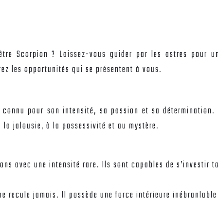
tre Scorpion ? Laissez-vous guider par les astres pour un
rez les opportunités qui se présentent à vous.
 connu pour son intensité, sa passion et sa détermination. 
la jalousie, à la possessivité et au mystère.
ons avec une intensité rare. Ils sont capables de s’investir 
ne recule jamais. Il possède une force intérieure inébranlable 