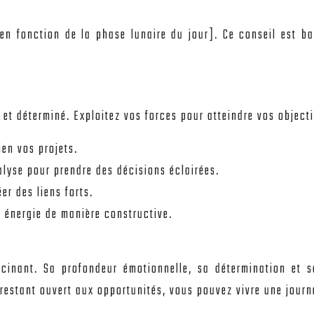
 en fonction de la phase lunaire du jour]. Ce conseil est b
et déterminé. Exploitez vos forces pour atteindre vos objecti
ien vos projets.
alyse pour prendre des décisions éclairées.
er des liens forts.
e énergie de manière constructive.
cinant. Sa profondeur émotionnelle, sa détermination et s
 restant ouvert aux opportunités, vous pouvez vivre une jour