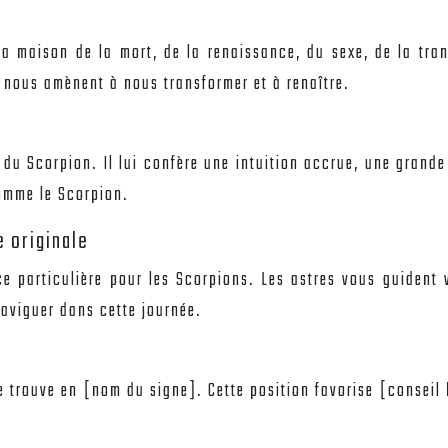
la maison de la mort, de la renaissance, du sexe, de la tran
i nous amènent à nous transformer et à renaître.
 du Scorpion. Il lui confère une intuition accrue, une grande
comme le Scorpion.
e originale
ce particulière pour les Scorpions. Les astres vous guident 
naviguer dans cette journée.
e trouve en [nom du signe]. Cette position favorise [conseil 