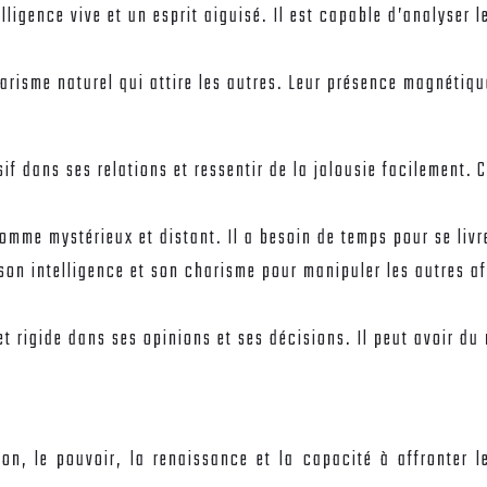
lligence vive et un esprit aiguisé. Il est capable d’analyser 
risme naturel qui attire les autres. Leur présence magnétique
if dans ses relations et ressentir de la jalousie facilement. 
omme mystérieux et distant. Il a besoin de temps pour se livr
son intelligence et son charisme pour manipuler les autres afi
e et rigide dans ses opinions et ses décisions. Il peut avoir 
on, le pouvoir, la renaissance et la capacité à affronter 