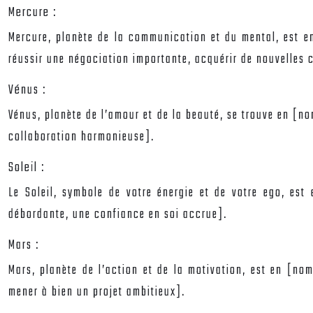
Mercure :
Mercure, planète de la communication et du mental, est en
réussir une négociation importante, acquérir de nouvelles
Vénus :
Vénus, planète de l’amour et de la beauté, se trouve en [no
collaboration harmonieuse].
Soleil :
Le Soleil, symbole de votre énergie et de votre ego, est
débordante, une confiance en soi accrue].
Mars :
Mars, planète de l’action et de la motivation, est en [nom
mener à bien un projet ambitieux].