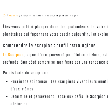
/
Voyance
/ Scorpion : les prévisions du jour pour votre signe
Êtes-vous prêt à plonger dans les profondeurs de votre ê
planétaires qui façonnent votre destin aujourd’hui et explo
Comprendre le scorpion : profil astrologique
Le Scorpion
, signe d’eau gouverné par Pluton et Mars, est
profonde. Son côté sombre se manifeste par une tendance à 
Points forts du scorpion :
Passionné et intense : Les Scorpions vivent leurs émoti
d’eux-mêmes.
Déterminé et persévérant : Face aux défis, le Scorpion 
obstacles.