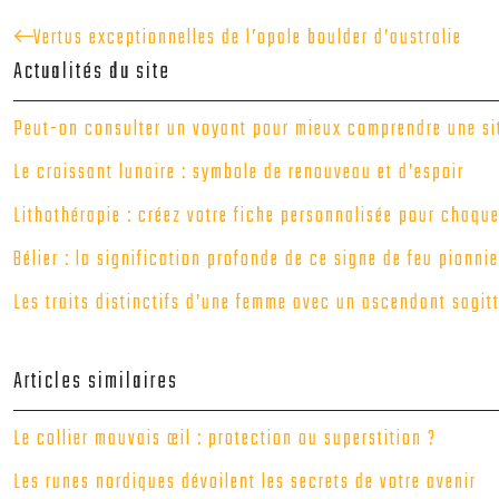
Vertus exceptionnelles de l’opale boulder d’australie
Actualités du site
Peut-on consulter un voyant pour mieux comprendre une sit
Le croissant lunaire : symbole de renouveau et d’espoir
Lithothérapie : créez votre fiche personnalisée pour chaque
Bélier : la signification profonde de ce signe de feu pionnie
Les traits distinctifs d’une femme avec un ascendant sagitt
Articles similaires
Le collier mauvais œil : protection ou superstition ?
Les runes nordiques dévoilent les secrets de votre avenir